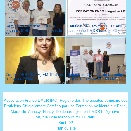
Remise du Certificat EMDR à
Certificat de Caroline BOUZIANE,
Issahar HARDY, praticien dans le
praticienne EMDR dans le 23
93
Caroline BOUZIANE, EMDR dans
Remise du Certificat de Formation
la Creuse 23000
EMDR à Caroline BOUZIANE
Thérapeute dans le 23
Association France EMDR-IMO. Registre des Thérapeutes, Annuaire des
Praticiens Officiellement Certifiés par une Formation Validante sur Paris,
Marseille, Annecy, Nancy, Bordeaux, Lyon en EMDR Intégrative.
58, rue Folie Méricourt 75011 Paris
Siret: 92
Plan du site