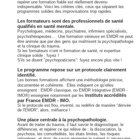
repérer une formation fiable est réellement devenu
indispensable. Voici les critères clés, ceux qui séparent les
programmes solides des improvisations trop rapides.
Les formateurs sont des professionnels de santé
qualifiés en santé mentale.
Psychologues, médecins, psychiatres, infirmiers spécialisés,
psychothérapeutes… Une formation sérieuse en EMDR ne peut
être animée que par des gens qui maîtrisent la psychopathologie
et la clinique du trauma.
Si les formateurs n’ont ni formation de santé, ni expertise
clinique solide : fuyez !
S'ils se disent "psychopraticiens": fuyez encore plus vite !
Le programme repose sur un protocole clairement
identifié.
Les bonnes formations affichent une méthodologie précise,
documentée et cohérente. Elles indiquent ce qu’elles
enseignent : EMDR classique, ou EMDR Intégrative (EMDR -
instituts accrédités
IMO®) enseignée notamment par les
par France EMDR - IMO.
Si le protocole est flou, inventé, ou redéfini de manière “dérivée
de l'EMDR”, alors, méfiance !
Une place centrale à la psychopathologie.
Avant de traiter du trauma, il faut savoir le diagnostiquer, le
différencier, et repérer ce qui relève de : la dissociation, la
psychose, les comorbidités, les états limites, les risques
iatrogènes, et donc de savoir réorienter le patient si nécessaire.