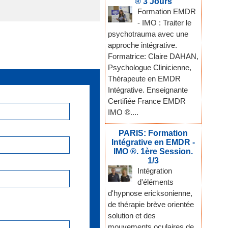
® 3 Jours
Formation EMDR
- IMO : Traiter le
psychotrauma avec une
approche intégrative.
Formatrice: Claire DAHAN,
Psychologue Clinicienne,
Thérapeute en EMDR
Intégrative. Enseignante
Certifiée France EMDR
IMO ®....
PARIS: Formation
Intégrative en EMDR -
IMO ®. 1ère Session.
1/3
Intégration
d'éléments
d'hypnose ericksonienne,
de thérapie brève orientée
solution et des
mouvements oculaires de