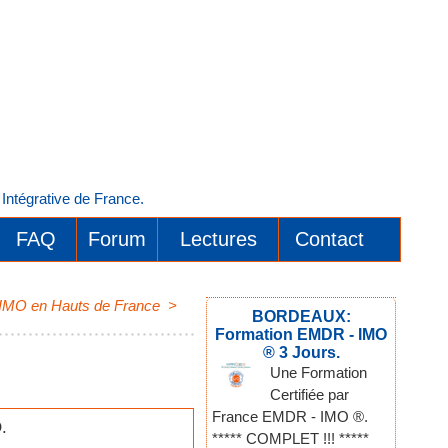
ntégrative de France.
FAQ
Forum
Lectures
Contact
- IMO en Hauts de France
>
BORDEAUX:
Formation EMDR - IMO
® 3 Jours.
Une Formation
Certifiée par
France EMDR - IMO ®.
.
***** COMPLET !!! *****