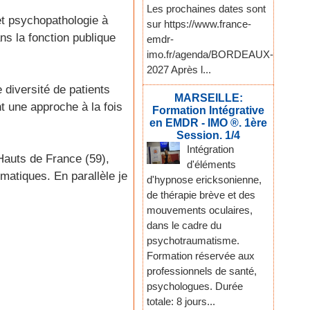
Les prochaines dates sont
et psychopathologie à
sur https://www.france-
ans la fonction publique
emdr-
imo.fr/agenda/BORDEAUX-
2027 Après l...
diversité de patients
MARSEILLE:
 une approche à la fois
Formation Intégrative
en EMDR - IMO ®. 1ère
Session. 1/4
Intégration
 Hauts de France (59),
d'éléments
ématiques. En parallèle je
d'hypnose ericksonienne,
de thérapie brève et des
mouvements oculaires,
dans le cadre du
psychotraumatisme.
Formation réservée aux
professionnels de santé,
psychologues. Durée
totale: 8 jours...