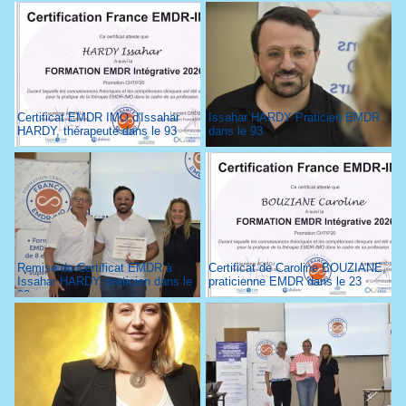
Certificat EMDR IMO d'Issahar
Issahar HARDY Praticien EMDR
HARDY, thérapeute dans le 93
dans le 93
Remise du Certificat EMDR à
Certificat de Caroline BOUZIANE,
Issahar HARDY, praticien dans le
praticienne EMDR dans le 23
93