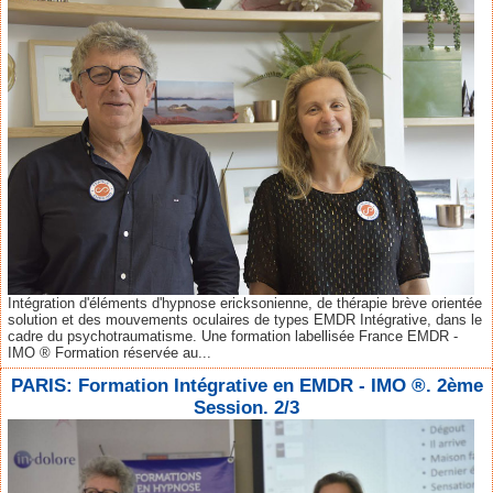
Intégration d'éléments d'hypnose ericksonienne, de thérapie brève orientée
solution et des mouvements oculaires de types EMDR Intégrative, dans le
cadre du psychotraumatisme. Une formation labellisée France EMDR -
IMO ® Formation réservée au...
PARIS: Formation Intégrative en EMDR - IMO ®. 2ème
Session. 2/3