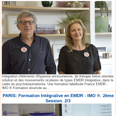
Intégration d'éléments d'hypnose ericksonienne, de thérapie brève orientée
solution et des mouvements oculaires de types EMDR Intégrative, dans le
cadre du psychotraumatisme. Une formation labellisée France EMDR -
IMO ® Formation réservée au...
PARIS: Formation Intégrative en EMDR - IMO ®. 2ème
Session. 2/3