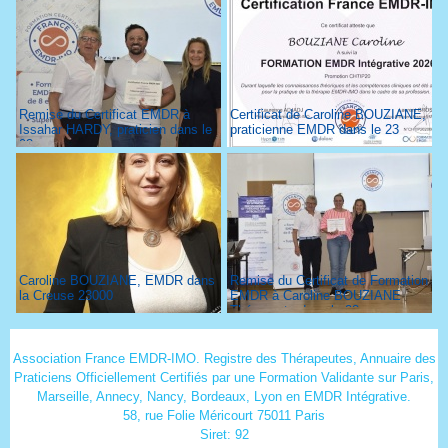
Remise du Certificat EMDR à
Certificat de Caroline BOUZIANE,
Issahar HARDY, praticien dans le
praticienne EMDR dans le 23
93
Caroline BOUZIANE, EMDR dans
Remise du Certificat de Formation
la Creuse 23000
EMDR à Caroline BOUZIANE
Thérapeute dans le 23
Association France EMDR-IMO. Registre des Thérapeutes, Annuaire des
Praticiens Officiellement Certifiés par une Formation Validante sur Paris,
Marseille, Annecy, Nancy, Bordeaux, Lyon en EMDR Intégrative.
58, rue Folie Méricourt 75011 Paris
Siret: 92