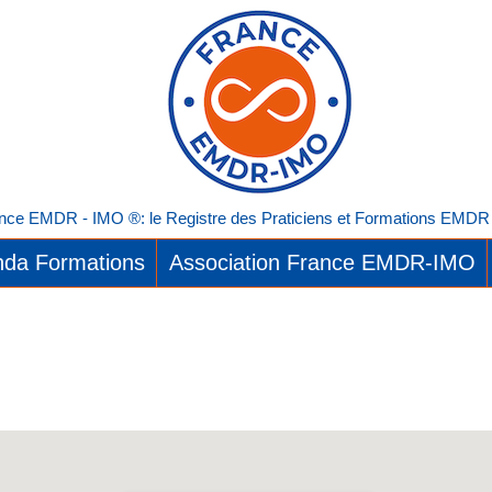
nce EMDR - IMO ®: le Registre des Praticiens et Formations EMDR I
da Formations
Association France EMDR-IMO