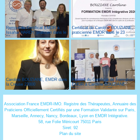
Remise du Certificat EMDR à
Certificat de Caroline BOUZIANE,
Issahar HARDY, praticien dans le
praticienne EMDR dans le 23
93
Caroline BOUZIANE, EMDR dans
Remise du Certificat de Formation
la Creuse 23000
EMDR à Caroline BOUZIANE
Thérapeute dans le 23
Association France EMDR-IMO. Registre des Thérapeutes, Annuaire des
Praticiens Officiellement Certifiés par une Formation Validante sur Paris,
Marseille, Annecy, Nancy, Bordeaux, Lyon en EMDR Intégrative.
58, rue Folie Méricourt 75011 Paris
Siret: 92
Plan du site