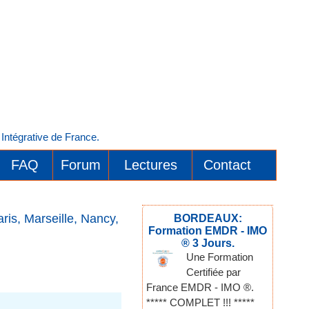
ntégrative de France.
FAQ
Forum
Lectures
Contact
is, Marseille, Nancy,
BORDEAUX:
Formation EMDR - IMO
® 3 Jours.
Une Formation
Certifiée par
France EMDR - IMO ®.
***** COMPLET !!! *****