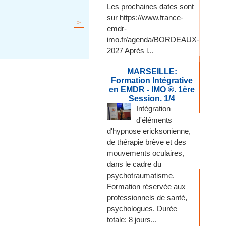
Les prochaines dates sont
sur https://www.france-
>
emdr-
imo.fr/agenda/BORDEAUX-
2027 Après l...
MARSEILLE:
Formation Intégrative
en EMDR - IMO ®. 1ère
Session. 1/4
Intégration
d'éléments
d'hypnose ericksonienne,
de thérapie brève et des
mouvements oculaires,
dans le cadre du
psychotraumatisme.
Formation réservée aux
professionnels de santé,
psychologues. Durée
totale: 8 jours...