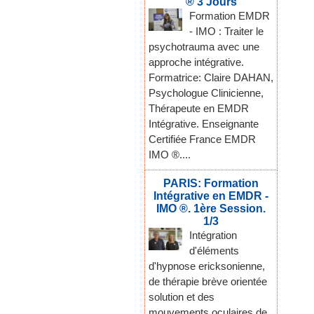
® 3 Jours
Formation EMDR
- IMO : Traiter le
psychotrauma avec une
approche intégrative.
Formatrice: Claire DAHAN,
Psychologue Clinicienne,
Thérapeute en EMDR
Intégrative. Enseignante
Certifiée France EMDR
IMO ®....
PARIS: Formation
Intégrative en EMDR -
IMO ®. 1ère Session.
1/3
Intégration
d'éléments
d'hypnose ericksonienne,
de thérapie brève orientée
solution et des
mouvements oculaires de