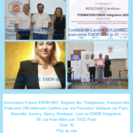
Remise du Certificat EMDR à
Certificat de Caroline BOUZIANE,
Issahar HARDY, praticien dans le
praticienne EMDR dans le 23
93
Caroline BOUZIANE, EMDR dans
Remise du Certificat de Formation
la Creuse 23000
EMDR à Caroline BOUZIANE
Thérapeute dans le 23
Association France EMDR-IMO. Registre des Thérapeutes, Annuaire des
Praticiens Officiellement Certifiés par une Formation Validante sur Paris,
Marseille, Annecy, Nancy, Bordeaux, Lyon en EMDR Intégrative.
58, rue Folie Méricourt 75011 Paris
Siret: 92
Plan du site