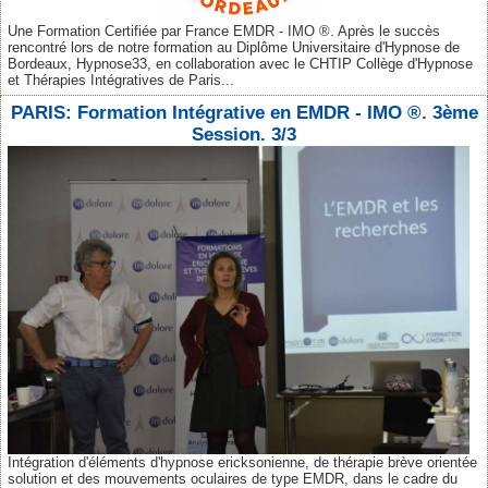
Une Formation Certifiée par France EMDR - IMO ®. Après le succès
rencontré lors de notre formation au Diplôme Universitaire d'Hypnose de
Bordeaux, Hypnose33, en collaboration avec le CHTIP Collège d'Hypnose
et Thérapies Intégratives de Paris...
PARIS: Formation Intégrative en EMDR - IMO ®. 3ème
Session. 3/3
Intégration d'éléments d'hypnose ericksonienne, de thérapie brève orientée
solution et des mouvements oculaires de type EMDR, dans le cadre du