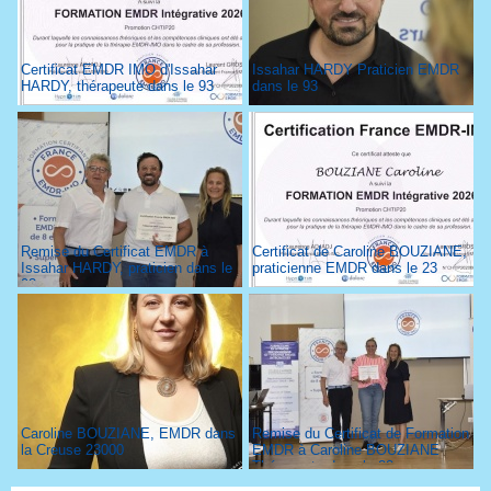
Certificat EMDR IMO d'Issahar
Issahar HARDY Praticien EMDR
HARDY, thérapeute dans le 93
dans le 93
Remise du Certificat EMDR à
Certificat de Caroline BOUZIANE,
Issahar HARDY, praticien dans le
praticienne EMDR dans le 23
93
Caroline BOUZIANE, EMDR dans
Remise du Certificat de Formation
la Creuse 23000
EMDR à Caroline BOUZIANE
Thérapeute dans le 23