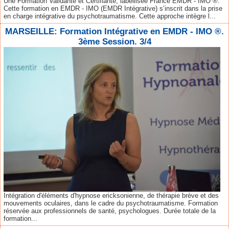
Une Formation Validante et Certifiante, labellisée France EMDR - IMO ®.
Cette formation en EMDR - IMO (EMDR Intégrative) s’inscrit dans la prise
en charge intégrative du psychotraumatisme. Cette approche intègre l...
MARSEILLE: Formation Intégrative en EMDR - IMO ®.
3ème Session. 3/4
Intégration d'éléments d'hypnose ericksonienne, de thérapie brève et des
mouvements oculaires, dans le cadre du psychotraumatisme. Formation
réservée aux professionnels de santé, psychologues. Durée totale de la
formation...