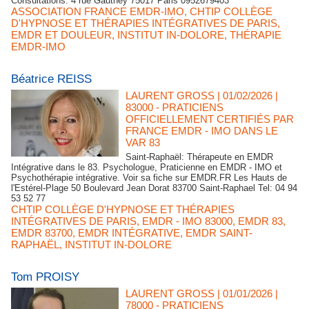
Consultations: 4 rue Gauthey 75017 Paris 0952679403
ASSOCIATION FRANCE EMDR-IMO
,
CHTIP COLLÈGE
D'HYPNOSE ET THÉRAPIES INTÉGRATIVES DE PARIS
,
EMDR ET DOULEUR
,
INSTITUT IN-DOLORE
,
THÉRAPIE
EMDR-IMO
Béatrice REISS
LAURENT GROSS
| 01/02/2026
|
83000 - PRATICIENS
OFFICIELLEMENT CERTIFIÉS PAR
FRANCE EMDR - IMO DANS LE
VAR 83
Saint-Raphaël: Thérapeute en EMDR
Intégrative dans le 83. Psychologue, Praticienne en EMDR - IMO et
Psychothérapie intégrative. Voir sa fiche sur EMDR.FR Les Hauts de
l'Estérel-Plage 50 Boulevard Jean Dorat 83700 Saint-Raphael Tel: 04 94
53 52 77
CHTIP COLLÈGE D'HYPNOSE ET THÉRAPIES
INTÉGRATIVES DE PARIS
,
EMDR - IMO 83000
,
EMDR 83
,
EMDR 83700
,
EMDR INTÉGRATIVE
,
EMDR SAINT-
RAPHAËL
,
INSTITUT IN-DOLORE
Tom PROISY
LAURENT GROSS
| 01/01/2026
|
78000 - PRATICIENS