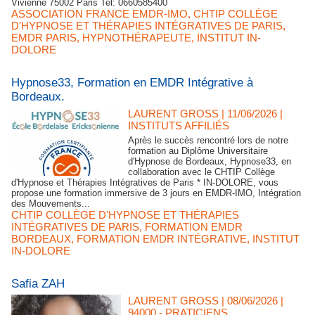
Vivienne 75002 Paris Tel: 0660585400
ASSOCIATION FRANCE EMDR-IMO
,
CHTIP COLLÈGE
D'HYPNOSE ET THÉRAPIES INTÉGRATIVES DE PARIS
,
EMDR PARIS
,
HYPNOTHÉRAPEUTE
,
INSTITUT IN-
DOLORE
Hypnose33, Formation en EMDR Intégrative à
Bordeaux.
LAURENT GROSS
| 11/06/2026
|
INSTITUTS AFFILIÉS
Après le succès rencontré lors de notre
formation au Diplôme Universitaire
d'Hypnose de Bordeaux, Hypnose33, en
collaboration avec le CHTIP Collège
d'Hypnose et Thérapies Intégratives de Paris * IN-DOLORE, vous
propose une formation immersive de 3 jours en EMDR-IMO, Intégration
des Mouvements...
CHTIP COLLÈGE D'HYPNOSE ET THÉRAPIES
INTÉGRATIVES DE PARIS
,
FORMATION EMDR
BORDEAUX
,
FORMATION EMDR INTÉGRATIVE
,
INSTITUT
IN-DOLORE
Safia ZAH
LAURENT GROSS
| 08/06/2026
|
94000 - PRATICIENS