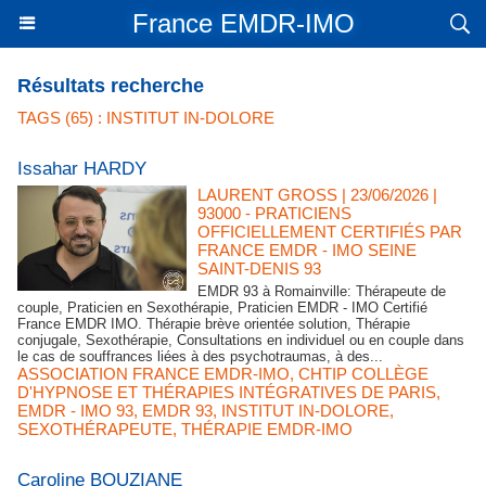
France EMDR-IMO
Résultats recherche
TAGS (65) : INSTITUT IN-DOLORE
Issahar HARDY
LAURENT GROSS
| 23/06/2026
|
93000 - PRATICIENS
OFFICIELLEMENT CERTIFIÉS PAR
FRANCE EMDR - IMO SEINE
SAINT-DENIS 93
EMDR 93 à Romainville: Thérapeute de
couple, Praticien en Sexothérapie, Praticien EMDR - IMO Certifié
France EMDR IMO. Thérapie brève orientée solution, Thérapie
conjugale, Sexothérapie, Consultations en individuel ou en couple dans
le cas de souffrances liées à des psychotraumas, à des...
ASSOCIATION FRANCE EMDR-IMO
,
CHTIP COLLÈGE
D'HYPNOSE ET THÉRAPIES INTÉGRATIVES DE PARIS
,
EMDR - IMO 93
,
EMDR 93
,
INSTITUT IN-DOLORE
,
SEXOTHÉRAPEUTE
,
THÉRAPIE EMDR-IMO
Caroline BOUZIANE