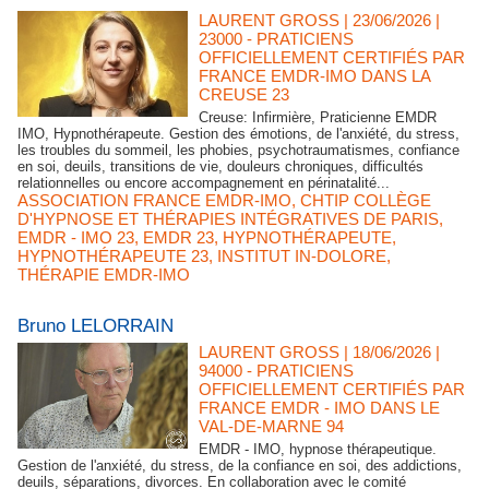
LAURENT GROSS
| 23/06/2026
|
23000 - PRATICIENS
OFFICIELLEMENT CERTIFIÉS PAR
FRANCE EMDR-IMO DANS LA
CREUSE 23
Creuse: Infirmière, Praticienne EMDR
IMO, Hypnothérapeute. Gestion des émotions, de l'anxiété, du stress,
les troubles du sommeil, les phobies, psychotraumatismes, confiance
en soi, deuils, transitions de vie, douleurs chroniques, difficultés
relationnelles ou encore accompagnement en périnatalité...
ASSOCIATION FRANCE EMDR-IMO
,
CHTIP COLLÈGE
D'HYPNOSE ET THÉRAPIES INTÉGRATIVES DE PARIS
,
EMDR - IMO 23
,
EMDR 23
,
HYPNOTHÉRAPEUTE
,
HYPNOTHÉRAPEUTE 23
,
INSTITUT IN-DOLORE
,
THÉRAPIE EMDR-IMO
Bruno LELORRAIN
LAURENT GROSS
| 18/06/2026
|
94000 - PRATICIENS
OFFICIELLEMENT CERTIFIÉS PAR
FRANCE EMDR - IMO DANS LE
VAL-DE-MARNE 94
EMDR - IMO, hypnose thérapeutique.
Gestion de l'anxiété, du stress, de la confiance en soi, des addictions,
deuils, séparations, divorces. En collaboration avec le comité