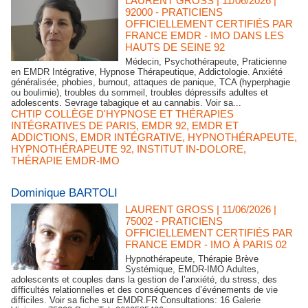
LAURENT GROSS
| 11/06/2026
|
92000 - PRATICIENS
OFFICIELLEMENT CERTIFIÉS PAR
FRANCE EMDR - IMO DANS LES
HAUTS DE SEINE 92
Médecin, Psychothérapeute, Praticienne
en EMDR Intégrative, Hypnose Thérapeutique, Addictologie. Anxiété
généralisée, phobies, burnout, attaques de panique, TCA (hyperphagie
ou boulimie), troubles du sommeil, troubles dépressifs adultes et
adolescents. Sevrage tabagique et au cannabis. Voir sa...
CHTIP COLLÈGE D'HYPNOSE ET THÉRAPIES
INTÉGRATIVES DE PARIS
,
EMDR 92
,
EMDR ET
ADDICTIONS
,
EMDR INTÉGRATIVE
,
HYPNOTHÉRAPEUTE
,
HYPNOTHÉRAPEUTE 92
,
INSTITUT IN-DOLORE
,
THÉRAPIE EMDR-IMO
Dominique BARTOLI
LAURENT GROSS
| 11/06/2026
|
75002 - PRATICIENS
OFFICIELLEMENT CERTIFIÉS PAR
FRANCE EMDR - IMO À PARIS 02
Hypnothérapeute, Thérapie Brève
Systémique, EMDR-IMO Adultes,
adolescents et couples dans la gestion de l’anxiété, du stress, des
difficultés relationnelles et des conséquences d’événements de vie
difficiles. Voir sa fiche sur EMDR.FR Consultations: 16 Galerie