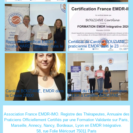
Remise du Certificat EMDR à
Certificat de Caroline BOUZIANE,
Issahar HARDY, praticien dans le
praticienne EMDR dans le 23
93
Caroline BOUZIANE, EMDR dans
Remise du Certificat de Formation
la Creuse 23000
EMDR à Caroline BOUZIANE
Thérapeute dans le 23
Association France EMDR-IMO. Registre des Thérapeutes, Annuaire des
Praticiens Officiellement Certifiés par une Formation Validante sur Paris,
Marseille, Annecy, Nancy, Bordeaux, Lyon en EMDR Intégrative.
58, rue Folie Méricourt 75011 Paris