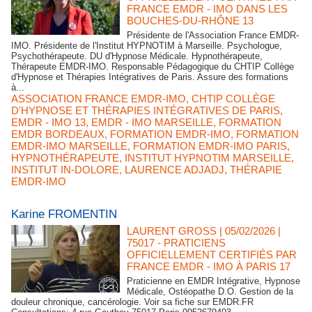
FRANCE EMDR - IMO DANS LES
BOUCHES-DU-RHÔNE 13
Présidente de l'Association France EMDR-
IMO. Présidente de l'Institut HYPNOTIM à Marseille. Psychologue,
Psychothérapeute. DU d'Hypnose Médicale. Hypnothérapeute,
Thérapeute EMDR-IMO. Responsable Pédagogique du CHTIP Collège
d'Hypnose et Thérapies Intégratives de Paris. Assure des formations
à...
ASSOCIATION FRANCE EMDR-IMO
,
CHTIP COLLÈGE
D'HYPNOSE ET THÉRAPIES INTÉGRATIVES DE PARIS
,
EMDR - IMO 13
,
EMDR - IMO MARSEILLE
,
FORMATION
EMDR BORDEAUX
,
FORMATION EMDR-IMO
,
FORMATION
EMDR-IMO MARSEILLE
,
FORMATION EMDR-IMO PARIS
,
HYPNOTHÉRAPEUTE
,
INSTITUT HYPNOTIM MARSEILLE
,
INSTITUT IN-DOLORE
,
LAURENCE ADJADJ
,
THÉRAPIE
EMDR-IMO
Karine FROMENTIN
LAURENT GROSS
| 05/02/2026
|
75017 - PRATICIENS
OFFICIELLEMENT CERTIFIÉS PAR
FRANCE EMDR - IMO À PARIS 17
Praticienne en EMDR Intégrative, Hypnose
Médicale, Ostéopathe D.O. Gestion de la
douleur chronique, cancérologie. Voir sa fiche sur EMDR.FR