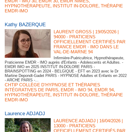
EMDR - IMO 30
,
EMDR 30
,
EMDR NÎMES
,
HYPNOTHÉRAPEUTE
,
INSTITUT IN-DOLORE
,
THÉRAPIE
EMDR-IMO
Kathy BAZERQUE
LAURENT GROSS
| 19/05/2026
|
94000 - PRATICIENS
OFFICIELLEMENT CERTIFIÉS PAR
FRANCE EMDR - IMO DANS LE
VAL-DE-MARNE 94
Infirmière-Puéricultrice, Hypnothérapeute,
Praticienne EMDR - IMO auprès d'Enfants - Adolescents et Adultes. -
EMDR IMO en 2025 INSTITUT IN-DOLORE PARIS -
BRAINSPOTTING en 2024 - BELGIQUE - EFT en 2023 avec le Dr
Martine Depondt-Gadet PARIS - HYPNOSE Adultes et Enfants en 2022
- ARCHE PARIS -...
CHTIP COLLÈGE D'HYPNOSE ET THÉRAPIES
INTÉGRATIVES DE PARIS
,
EMDR - IMO 94
,
EMDR 94
,
HYPNOTHÉRAPEUTE
,
INSTITUT IN-DOLORE
,
THÉRAPIE
EMDR-IMO
Laurence ADJADJ
LAURENCE ADJADJ
| 16/04/2026
|
13000 - PRATICIENS
OFFICIELLEMENT CERTIFIÉS PAR