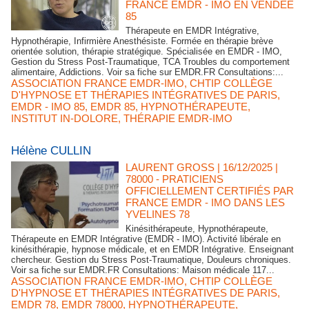
FRANCE EMDR - IMO EN VENDÉE
85
Thérapeute en EMDR Intégrative,
Hypnothérapie, Infirmière Anesthésiste. Formée en thérapie brève
orientée solution, thérapie stratégique. Spécialisée en EMDR - IMO,
Gestion du Stress Post-Traumatique, TCA Troubles du comportement
alimentaire, Addictions. Voir sa fiche sur EMDR.FR Consultations:...
ASSOCIATION FRANCE EMDR-IMO
,
CHTIP COLLÈGE
D'HYPNOSE ET THÉRAPIES INTÉGRATIVES DE PARIS
,
EMDR - IMO 85
,
EMDR 85
,
HYPNOTHÉRAPEUTE
,
INSTITUT IN-DOLORE
,
THÉRAPIE EMDR-IMO
Hélène CULLIN
LAURENT GROSS
| 16/12/2025
|
78000 - PRATICIENS
OFFICIELLEMENT CERTIFIÉS PAR
FRANCE EMDR - IMO DANS LES
YVELINES 78
Kinésithérapeute, Hypnothérapeute,
Thérapeute en EMDR Intégrative (EMDR - IMO). Activité libérale en
kinésithérapie, hypnose médicale, et en EMDR Intégrative. Enseignant
chercheur. Gestion du Stress Post-Traumatique, Douleurs chroniques.
Voir sa fiche sur EMDR.FR Consultations: Maison médicale 117...
ASSOCIATION FRANCE EMDR-IMO
,
CHTIP COLLÈGE
D'HYPNOSE ET THÉRAPIES INTÉGRATIVES DE PARIS
,
EMDR 78
,
EMDR 78000
,
HYPNOTHÉRAPEUTE
,