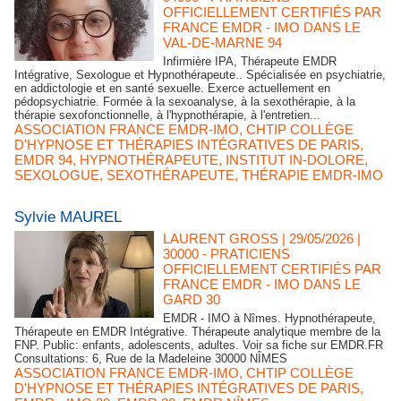
OFFICIELLEMENT CERTIFIÉS PAR
FRANCE EMDR - IMO DANS LE
VAL-DE-MARNE 94
Infirmière IPA, Thérapeute EMDR
Intégrative, Sexologue et Hypnothérapeute.. Spécialisée en psychiatrie,
en addictologie et en santé sexuelle. Exerce actuellement en
pédopsychiatrie. Formée à la sexoanalyse, à la sexothérapie, à la
thérapie sexofonctionnelle, à l'hypnothérapie, à l'entretien...
ASSOCIATION FRANCE EMDR-IMO
,
CHTIP COLLÈGE
D'HYPNOSE ET THÉRAPIES INTÉGRATIVES DE PARIS
,
EMDR 94
,
HYPNOTHÉRAPEUTE
,
INSTITUT IN-DOLORE
,
SEXOLOGUE
,
SEXOTHÉRAPEUTE
,
THÉRAPIE EMDR-IMO
Sylvie MAUREL
LAURENT GROSS
| 29/05/2026
|
30000 - PRATICIENS
OFFICIELLEMENT CERTIFIÉS PAR
FRANCE EMDR - IMO DANS LE
GARD 30
EMDR - IMO à Nîmes. Hypnothérapeute,
Thérapeute en EMDR Intégrative. Thérapeute analytique membre de la
FNP. Public: enfants, adolescents, adultes. Voir sa fiche sur EMDR.FR
Consultations: 6, Rue de la Madeleine 30000 NÎMES
ASSOCIATION FRANCE EMDR-IMO
,
CHTIP COLLÈGE
D'HYPNOSE ET THÉRAPIES INTÉGRATIVES DE PARIS
,