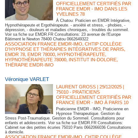
OFFICIELLEMENT CERTIFIÉS PAR
FRANCE EMDR - IMO DANS LES
YVELINES 78
À Chatou: Praticien en EMDR Intégrative,
Hypnothérapeute et Ergothérapeute. - anxiété et stress, - phobies, -
dépression, - douleurs et maladies chroniques, - troubles du sommeil.
Voir sa fiche sur EMDR.FR Consultations: 23 avenue de l'Europe
Bâtiment le Newton 78400 Chatou 0662649322
ASSOCIATION FRANCE EMDR-IMO
,
CHTIP COLLÈGE
D'HYPNOSE ET THÉRAPIES INTÉGRATIVES DE PARIS
,
EMDR 78
,
EMDR 78000
,
HYPNOTHÉRAPEUTE
,
HYPNOTHÉRAPEUTE 78000
,
INSTITUT IN-DOLORE
,
THÉRAPIE EMDR-IMO
Véronique VARLET
LAURENT GROSS
| 29/12/2025
|
75010 - PRATICIENS
OFFICIELLEMENT CERTIFIÉS PAR
FRANCE EMDR - IMO À PARIS 10
Praticienne EMDR - IMO, Praticienne en
Hypnose Thérapeutique. Gestion du
Stress Post-Traumatique. Gestion du Sommeil. Consultations pour
enfants et adolescents. Voir sa fiche sur EMDR.FR Consultations:
Cabinet rue des petites écuries 75010 Paris 0662066036 Consultations
à domicile.
ASSOCIATION FRANCE EMDR-IMO
,
CHTIP COLLÈGE