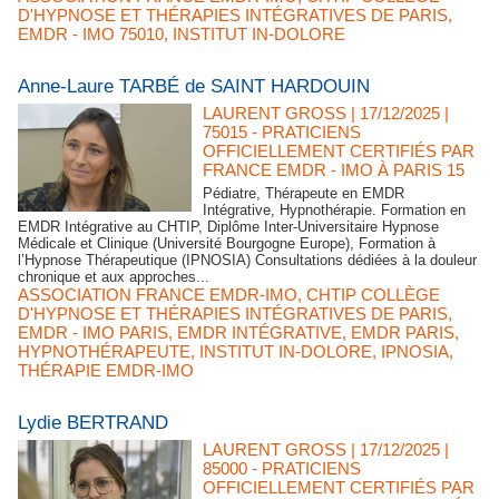
D'HYPNOSE ET THÉRAPIES INTÉGRATIVES DE PARIS
,
EMDR - IMO 75010
,
INSTITUT IN-DOLORE
Anne-Laure TARBÉ de SAINT HARDOUIN
LAURENT GROSS
| 17/12/2025
|
75015 - PRATICIENS
OFFICIELLEMENT CERTIFIÉS PAR
FRANCE EMDR - IMO À PARIS 15
Pédiatre, Thérapeute en EMDR
Intégrative, Hypnothérapie. Formation en
EMDR Intégrative au CHTIP, Diplôme Inter-Universitaire Hypnose
Médicale et Clinique (Université Bourgogne Europe), Formation à
l’Hypnose Thérapeutique (IPNOSIA) Consultations dédiées à la douleur
chronique et aux approches...
ASSOCIATION FRANCE EMDR-IMO
,
CHTIP COLLÈGE
D'HYPNOSE ET THÉRAPIES INTÉGRATIVES DE PARIS
,
EMDR - IMO PARIS
,
EMDR INTÉGRATIVE
,
EMDR PARIS
,
HYPNOTHÉRAPEUTE
,
INSTITUT IN-DOLORE
,
IPNOSIA
,
THÉRAPIE EMDR-IMO
Lydie BERTRAND
LAURENT GROSS
| 17/12/2025
|
85000 - PRATICIENS
OFFICIELLEMENT CERTIFIÉS PAR