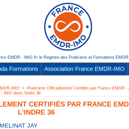
nce EMDR - IMO ®: le Registre des Praticiens et Formations EMDR I
da Formations
Association France EMDR-IMO
e EMDR-IMO
>
Praticiens Officiellement Certifiés par France EMDR 
 - IMO dans l'Indre 36
ELLEMENT CERTIFIÉS PAR FRANCE EMD
L'INDRE 36
 MELINAT JAY