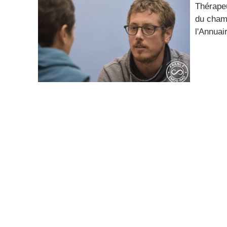
Thérape
du champ
l'Annu