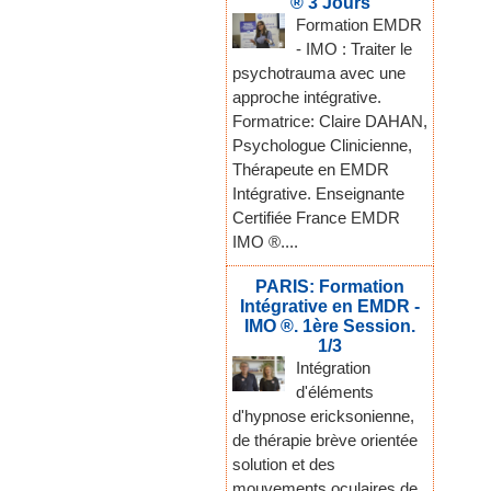
® 3 Jours
Formation EMDR
- IMO : Traiter le
psychotrauma avec une
approche intégrative.
Formatrice: Claire DAHAN,
Psychologue Clinicienne,
Thérapeute en EMDR
Intégrative. Enseignante
Certifiée France EMDR
IMO ®....
PARIS: Formation
Intégrative en EMDR -
IMO ®. 1ère Session.
1/3
Intégration
d'éléments
d'hypnose ericksonienne,
de thérapie brève orientée
solution et des
mouvements oculaires de