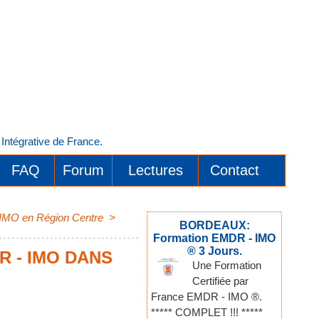
ntégrative de France.
FAQ
Forum
Lectures
Contact
- IMO en Région Centre
>
BORDEAUX:
Formation EMDR - IMO
® 3 Jours.
R - IMO DANS
Une Formation
Certifiée par
France EMDR - IMO ®.
***** COMPLET !!! *****