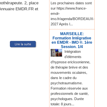
othérapeute. 2, place
Les prochaines dates sont
sur https://www.france-
l'Annuaire EMDR.FR et
emdr-
imo.fr/agenda/BORDEAUX-
2027 Après l...
MARSEILLE:
Formation Intégrative
en EMDR - IMO ®. 1ère
Session. 1/4
Intégration
d'éléments
d'hypnose ericksonienne,
de thérapie brève et des
mouvements oculaires,
dans le cadre du
psychotraumatisme.
Formation réservée aux
professionnels de santé,
psychologues. Durée
totale: 8 jours...