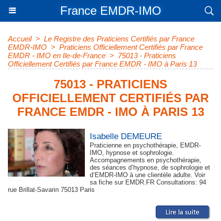
France EMDR-IMO
Accueil
>
Le Registre des Praticiens Certifiés par France
EMDR-IMO
>
Praticiens Officiellement Certifiés par France
EMDR - IMO en Ile-de-France
>
75013 - Praticiens
Officiellement Certifiés par France EMDR - IMO à Paris 13
75013 - PRATICIENS
OFFICIELLEMENT CERTIFIÉS PAR
FRANCE EMDR - IMO À PARIS 13
Isabelle DEMEURE
Praticienne en psychothérapie, EMDR-
IMO, hypnose et sophrologie.
Accompagnements en psychothérapie,
des séances d’hypnose, de sophrologie et
d’EMDR-IMO à une clientèle adulte. Voir
sa fiche sur EMDR.FR Consultations: 94
rue Brillat-Savarin 75013 Paris