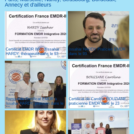
Annecy et d'ailleurs
Certificat EMDR IMO d'Issahar
Issahar HARDY Praticien EMDR
HARDY, thérapeute dans le 93
dans le 93
Remise du Certificat EMDR à
Certificat de Caroline BOUZIANE,
Issahar HARDY, praticien dans le
praticienne EMDR dans le 23
93