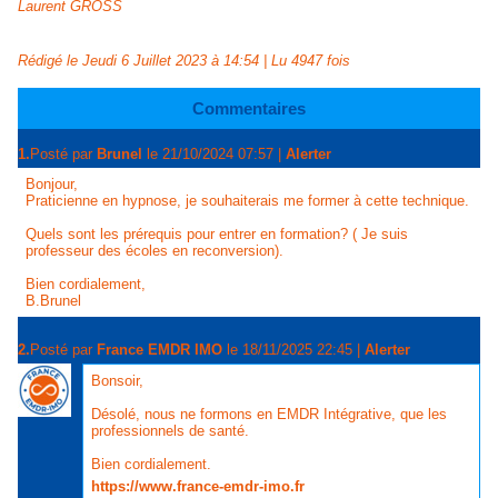
Laurent GROSS
Rédigé le Jeudi 6 Juillet 2023 à 14:54 | Lu 4947 fois
Commentaires
1.
Posté par
Brunel
le 21/10/2024 07:57
|
Alerter
Bonjour,
Praticienne en hypnose, je souhaiterais me former à cette technique.
Quels sont les prérequis pour entrer en formation? ( Je suis
professeur des écoles en reconversion).
Bien cordialement,
B.Brunel
2.
Posté par
France EMDR IMO
le 18/11/2025 22:45
|
Alerter
Bonsoir,
Désolé, nous ne formons en EMDR Intégrative, que les
professionnels de santé.
Bien cordialement.
https://www.france-emdr-imo.fr