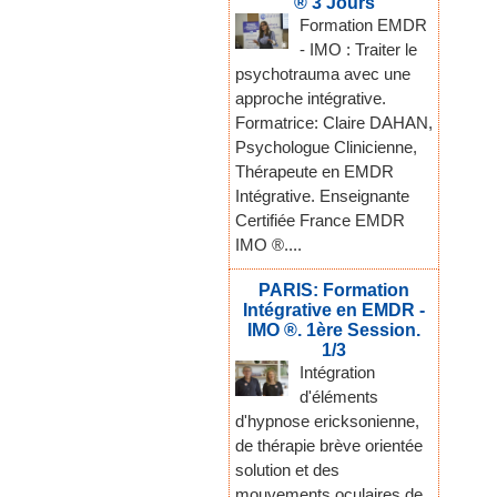
® 3 Jours
Formation EMDR
- IMO : Traiter le
psychotrauma avec une
approche intégrative.
Formatrice: Claire DAHAN,
Psychologue Clinicienne,
Thérapeute en EMDR
Intégrative. Enseignante
Certifiée France EMDR
IMO ®....
PARIS: Formation
Intégrative en EMDR -
IMO ®. 1ère Session.
1/3
Intégration
d'éléments
d'hypnose ericksonienne,
de thérapie brève orientée
solution et des
mouvements oculaires de