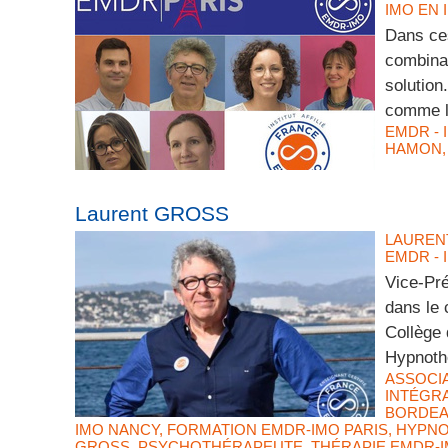
IMO EN 
Dans ces
combina
solution
comme l
EMDR - 
HAMON
Laurent GROSS
LAUREN
EMDR - 
Vice-Pr
dans le 
Collège 
Hypnothé
ASSOCI
INTÉGRA
BORDE
IMO NANCY
,
FORMATION EMDR-IMO PARIS
,
HYPNO
GROSS
,
PSYCHOTHÉRAPEUTE
,
THÉRAPIE EMDR-