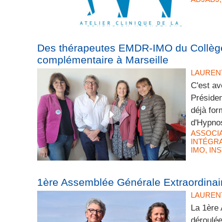
Des thérapeutes EMDR-IMO du Collège 
complémentaire à Marseille
LAUREN
C'est av
Préside
déjà fo
d'Hypnos
ASSOCI
INTÉGRA
IMO
,
IN
1ère Assemblée Générale Extraordinai
LAUREN
La 1ère
déroulée