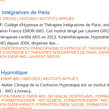
Intégratives de Paris
T GROSS
| 14/07/2023
|
INSTITUTS AFFILIÉS
, Collège d'Hypnose et Thérapies Intégratives de Paris, e
ation France EMDR-IMO. Cet institut dirigé par Laurent GR
érapeute certifié ARS en 2013, Kinésithérapeute, Hypnothér
O depuis 2004, dispense des...
CONFÉDÉRATION FRANCOPHONE D'HYPNOSE ET THÉRAPIES
 D'HYPNOSE ET THÉRAPIES INTÉGRATIVES DE PARIS
,
EMDR
ION EMDR-IMO
,
LAURENT GROSS
n Hypnotique
 EMDR IMO
| 06/07/2023
|
INSTITUTS AFFILIÉS
Atelier Clinique de la Confusion Hypnotique est un institut
 - IMO à Annecy.
ATION FRANCE EMDR-IMO
,
DR PASCAL VESPROUMIS
,
FORMAT
,
FORMATION EMDR - IMO GENÈVE
,
FORMATION EMDR - IMO
ION EMDR ANNECY
,
FORMATION EMDR SUISSE
,
FORMATION
,
LAURENT GROSS