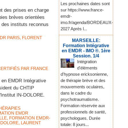
Les prochaines dates sont
nt des prises en charge
sur https://www.france-
emdr-
ies brèves orientées
imo.fr/agenda/BORDEAUX-
 des instituts reconnus
2027 Après l...
DR PARIS
,
FLORENT
MARSEILLE:
Formation Intégrative
en EMDR - IMO ®. 1ère
Session. 1/4
Intégration
d'éléments
 CERTIFIÉS PAR FRANCE
d'hypnose ericksonienne,
 en EMDR Intégrative
de thérapie brève et des
mouvements oculaires,
ésident du CHTIP
dans le cadre du
l'Institut IN-DOLORE.
psychotraumatisme.
Formation réservée aux
HÉRAPIES
professionnels de santé,
ATION EMDR
LLE
,
FORMATION EMDR-
psychologues. Durée
N-DOLORE
,
LAURENT
totale: 8 jours...