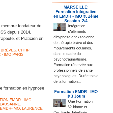
MARSEILLE:
Formation Intégrative
en EMDR - IMO ®. 2ème
Session. 2/4
st membre fondateur de
Intégration
d'éléments
OSS depuis 2014,
d'hypnose ericksonienne,
apeute, et Praticien en
de thérapie brève et des
mouvements oculaires,
 BRÈVES
,
CHTIP
dans le cadre du
 - IMO PARIS
,
psychotraumatisme.
Formation réservée aux
professionnels de santé,
psychologues. Durée totale
de la formation...
 de formation en hypnose
Formation EMDR - IMO
® 3 Jours
ION EMDR - IMO
Une Formation
 LAUSANNE
,
Validante et
 EMDR-IMO
,
LAURENCE
Certifiante, labellisée