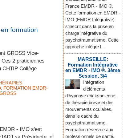
France EMDR - IMO ®.
Cette formation en EMDR -
IMO (EMDR Intégrative)
s’inscrit dans la prise en
 en formation
charge intégrative du
psychotraumatisme. Cette
approche intègre l...
urent GROSS Vice-
MARSEILLE:
Ces 2 praticiennes
Formation Intégrative
u CHTIP Collège
en EMDR - IMO ®. 3ème
Session. 3/4
Intégration
HÉRAPIES
D
,
FORMATION EMDR-
d'éléments
 GROSS
d'hypnose ericksonienne,
de thérapie brève et des
mouvements oculaires,
dans le cadre du
psychotraumatisme.
e EMDR - IMO s'est
Formation réservée aux
professionnels de santé,
DJADJ sa Présidente, et