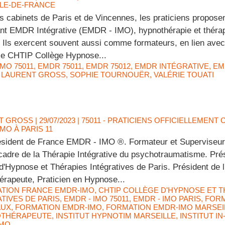
ILE-DE-FRANCE
 cabinets de Paris et de Vincennes, les praticiens propose
nt EMDR Intégrative (EMDR - IMO), hypnothérapie et thérap
. Ils exercent souvent aussi comme formateurs, en lien avec
e CHTIP Collège Hypnose...
IMO 75011
,
EMDR 75011
,
EMDR 75012
,
EMDR INTÉGRATIVE
,
EM
,
LAURENT GROSS
,
SOPHIE TOURNOUËR
,
VALÉRIE TOUATI
T GROSS
| 29/07/2023
|
75011 - PRATICIENS OFFICIELLEMENT
IMO À PARIS 11
ésident de France EMDR - IMO ®. Formateur et Superviseur
cadre de la Thérapie Intégrative du psychotraumatisme. Pr
d'Hypnose et Thérapies Intégratives de Paris. Président de 
rapeute, Praticien en Hypnose...
ATION FRANCE EMDR-IMO
,
CHTIP COLLÈGE D'HYPNOSE ET T
TIVES DE PARIS
,
EMDR - IMO 75011
,
EMDR - IMO PARIS
,
FORM
AUX
,
FORMATION EMDR-IMO
,
FORMATION EMDR-IMO MARSEI
THÉRAPEUTE
,
INSTITUT HYPNOTIM MARSEILLE
,
INSTITUT I
IMO