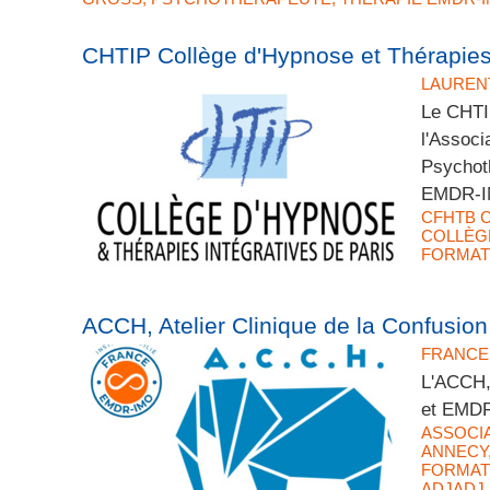
CHTIP Collège d'Hypnose et Thérapies 
LAUREN
Le CHTIP
l'Associ
Psychoth
EMDR-IM
CFHTB 
COLLÈGE
FORMAT
ACCH, Atelier Clinique de la Confusio
FRANCE
L'ACCH, 
et EMDR
ASSOCI
ANNECY
FORMAT
ADJADJ