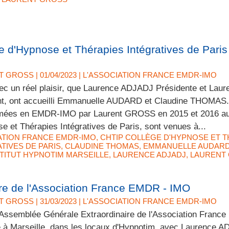
d'Hypnose et Thérapies Intégratives de Paris
T GROSS
| 01/04/2023
|
L'ASSOCIATION FRANCE EMDR-IMO
ec un réel plaisir, que Laurence ADJADJ Présidente et La
nt, ont accueilli Emmanuelle AUDARD et Claudine THOMAS. 
rmées en EMDR-IMO par Laurent GROSS en 2015 et 2016 a
e et Thérapies Intégratives de Paris, sont venues à...
ATION FRANCE EMDR-IMO
,
CHTIP COLLÈGE D'HYPNOSE ET T
TIVES DE PARIS
,
CLAUDINE THOMAS
,
EMMANUELLE AUDAR
STITUT HYPNOTIM MARSEILLE
,
LAURENCE ADJADJ
,
LAURENT
re de l'Association France EMDR - IMO
T GROSS
| 31/03/2023
|
L'ASSOCIATION FRANCE EMDR-IMO
 Assemblée Générale Extraordinaire de l'Association Franc
 à Marseille, dans les locaux d'Hypnotim, avec Laurence A