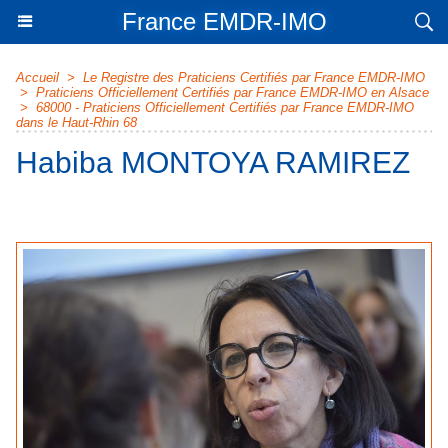
France EMDR-IMO
Accueil
>
Le Registre des Praticiens Certifiés par France EMDR-IMO
>
Praticiens Officiellement Certifiés par France EMDR-IMO en Alsace
>
68000 - Praticiens Officiellement Certifiés par France EMDR-IMO
dans le Haut-Rhin 68
Habiba MONTOYA RAMIREZ