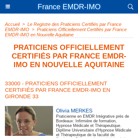
France EMDR-IMO
Accueil
>
Le Registre des Praticiens Certifiés par France
EMDR-IMO
>
Praticiens Officiellement Certifiés par France
EMDR-IMO en Nouvelle Aquitaine
PRATICIENS OFFICIELLEMENT
CERTIFIÉS PAR FRANCE EMDR-
IMO EN NOUVELLE AQUITAINE
33000 - PRATICIENS OFFICIELLEMENT
CERTIFIÉS PAR FRANCE EMDR-IMO EN
GIRONDE 33
Olivia MERKES
Praticienne en EMDR Intégrative près de
Bordeaux: Infirmière de formation,
Hypnose Médicale et Thérapeutique.
Diplôme Universitaire d’Hypnose Médicale
et Thérapeutique de la faculté de