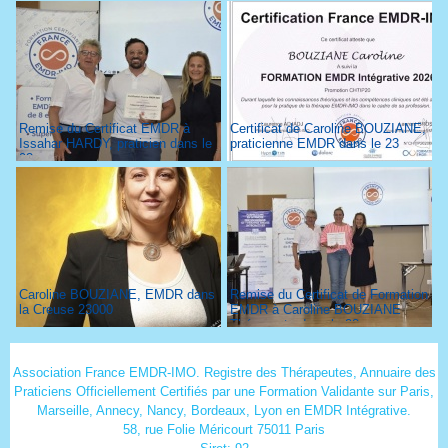
Remise du Certificat EMDR à
Certificat de Caroline BOUZIANE,
Issahar HARDY, praticien dans le
praticienne EMDR dans le 23
93
Caroline BOUZIANE, EMDR dans
Remise du Certificat de Formation
la Creuse 23000
EMDR à Caroline BOUZIANE
Thérapeute dans le 23
Association France EMDR-IMO. Registre des Thérapeutes, Annuaire des
Praticiens Officiellement Certifiés par une Formation Validante sur Paris,
Marseille, Annecy, Nancy, Bordeaux, Lyon en EMDR Intégrative.
58, rue Folie Méricourt 75011 Paris