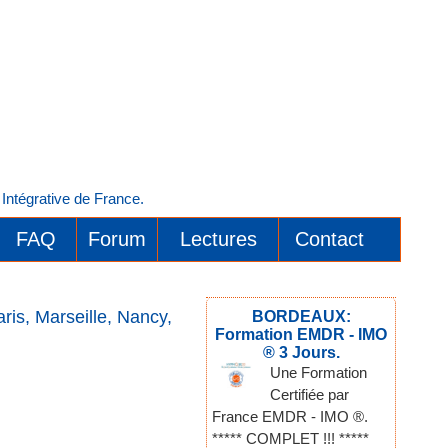
ntégrative de France.
FAQ
Forum
Lectures
Contact
is, Marseille, Nancy,
BORDEAUX:
Formation EMDR - IMO
® 3 Jours.
Une Formation
Certifiée par
France EMDR - IMO ®.
***** COMPLET !!! *****