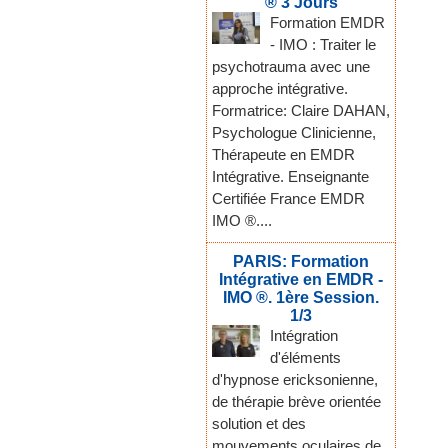
® 3 Jours
Formation EMDR
- IMO : Traiter le
psychotrauma avec une
approche intégrative.
Formatrice: Claire DAHAN,
Psychologue Clinicienne,
Thérapeute en EMDR
Intégrative. Enseignante
Certifiée France EMDR
IMO ®....
PARIS: Formation
Intégrative en EMDR -
IMO ®. 1ère Session.
1/3
Intégration
d'éléments
d'hypnose ericksonienne,
de thérapie brève orientée
solution et des
mouvements oculaires de