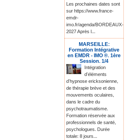
Les prochaines dates sont
sur https://www.france-
emdr-
imo.fr/agenda/BORDEAUX-
2027 Après l...
MARSEILLE:
Formation Intégrative
en EMDR - IMO ®. 1ère
Session. 1/4
Intégration
d'éléments
d'hypnose ericksonienne,
de thérapie brève et des
mouvements oculaires,
dans le cadre du
psychotraumatisme.
Formation réservée aux
professionnels de santé,
psychologues. Durée
totale: 8 jours...