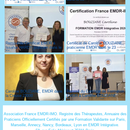
Remise du Certificat EMDR à
Certificat de Caroline BOUZIANE,
Issahar HARDY, praticien dans le
praticienne EMDR dans le 23
93
Caroline BOUZIANE, EMDR dans
Remise du Certificat de Formation
la Creuse 23000
EMDR à Caroline BOUZIANE
Thérapeute dans le 23
Association France EMDR-IMO. Registre des Thérapeutes, Annuaire des
Praticiens Officiellement Certifiés par une Formation Validante sur Paris,
Marseille, Annecy, Nancy, Bordeaux, Lyon en EMDR Intégrative.