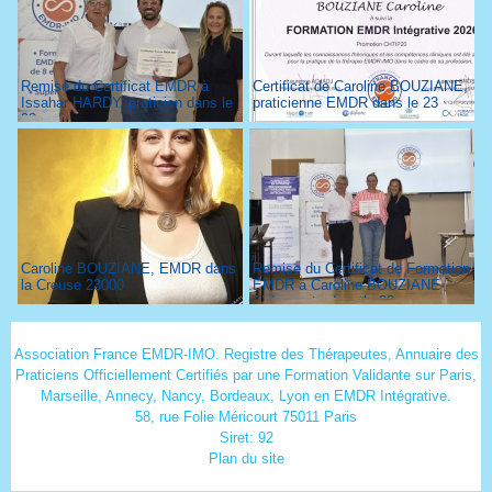
Remise du Certificat EMDR à
Certificat de Caroline BOUZIANE,
Issahar HARDY, praticien dans le
praticienne EMDR dans le 23
93
Caroline BOUZIANE, EMDR dans
Remise du Certificat de Formation
la Creuse 23000
EMDR à Caroline BOUZIANE
Thérapeute dans le 23
Association France EMDR-IMO. Registre des Thérapeutes, Annuaire des
Praticiens Officiellement Certifiés par une Formation Validante sur Paris,
Marseille, Annecy, Nancy, Bordeaux, Lyon en EMDR Intégrative.
58, rue Folie Méricourt 75011 Paris
Siret: 92
Plan du site