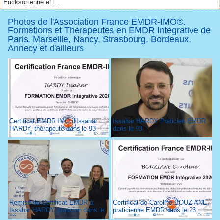
Ericksonienne et l...
Photos de l'Association France EMDR-IMO®.
Formations et Thérapeutes en EMDR Intégrative de
Paris, Marseille, Nancy, Strasbourg, Bordeaux,
Annecy et d'ailleurs
Certificat EMDR IMO d'Issahar
Issahar HARDY Praticien EMDR
HARDY, thérapeute dans le 93
dans le 93
Remise du Certificat EMDR à
Certificat de Caroline BOUZIANE,
Issahar HARDY, praticien dans le
praticienne EMDR dans le 23
93