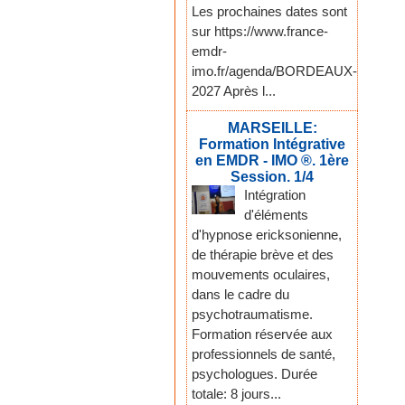
Les prochaines dates sont
sur https://www.france-
emdr-
imo.fr/agenda/BORDEAUX-
2027 Après l...
MARSEILLE:
Formation Intégrative
en EMDR - IMO ®. 1ère
Session. 1/4
Intégration
d'éléments
d'hypnose ericksonienne,
de thérapie brève et des
mouvements oculaires,
dans le cadre du
psychotraumatisme.
Formation réservée aux
professionnels de santé,
psychologues. Durée
totale: 8 jours...