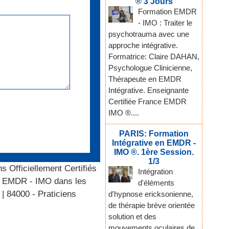
® 3 Jours
Formation EMDR
- IMO : Traiter le
psychotrauma avec une
approche intégrative.
Formatrice: Claire DAHAN,
Psychologue Clinicienne,
Thérapeute en EMDR
Intégrative. Enseignante
Certifiée France EMDR
IMO ®....
PARIS: Formation
Intégrative en EMDR -
IMO ®. 1ère Session.
1/3
ns Officiellement Certifiés
Intégration
ce EMDR - IMO dans les
d'éléments
|
84000 - Praticiens
d'hypnose ericksonienne,
de thérapie brève orientée
solution et des
mouvements oculaires de