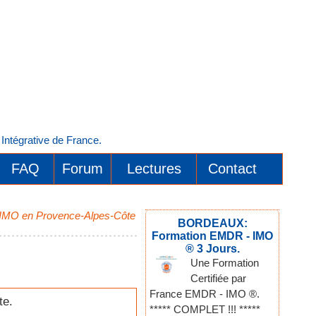
ntégrative de France.
FAQ
Forum
Lectures
Contact
 - IMO en Provence-Alpes-Côte
BORDEAUX:
Formation EMDR - IMO
® 3 Jours.
Une Formation
Certifiée par
France EMDR - IMO ®.
te.
***** COMPLET !!! *****