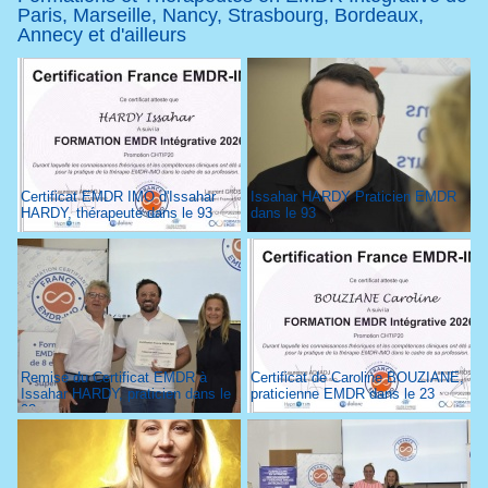
Paris, Marseille, Nancy, Strasbourg, Bordeaux,
Annecy et d'ailleurs
Certificat EMDR IMO d'Issahar
Issahar HARDY Praticien EMDR
HARDY, thérapeute dans le 93
dans le 93
Remise du Certificat EMDR à
Certificat de Caroline BOUZIANE,
Issahar HARDY, praticien dans le
praticienne EMDR dans le 23
93