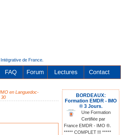
ntégrative de France.
FAQ
Forum
Lectures
Contact
- IMO en Languedoc-
BORDEAUX:
 30
Formation EMDR - IMO
® 3 Jours.
Une Formation
Certifiée par
France EMDR - IMO ®.
***** COMPLET !!! *****