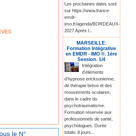
Les prochaines dates sont
sur https://www.france-
emdr-
imo.fr/agenda/BORDEAUX-
2027 Après l...
EVES
MARSEILLE:
Formation Intégrative
en EMDR - IMO ®. 1ère
Session. 1/4
Intégration
d'éléments
d'hypnose ericksonienne,
de thérapie brève et des
mouvements oculaires,
dans le cadre du
psychotraumatisme.
Formation réservée aux
professionnels de santé,
psychologues. Durée
totale: 8 jours...
ous le N°