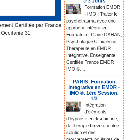
® 3 Jours
Formation EMDR
- IMO : Traiter le
psychotrauma avec une
lement Certifiés par France
approche intégrative.
 Occitanie 31
Formatrice: Claire DAHAN,
Psychologue Clinicienne,
Thérapeute en EMDR
Intégrative. Enseignante
Certifiée France EMDR
IMO ®....
PARIS: Formation
Intégrative en EMDR -
IMO ®. 1ère Session.
1/3
Intégration
d'éléments
d'hypnose ericksonienne,
de thérapie brève orientée
solution et des
mouvements oculaires de