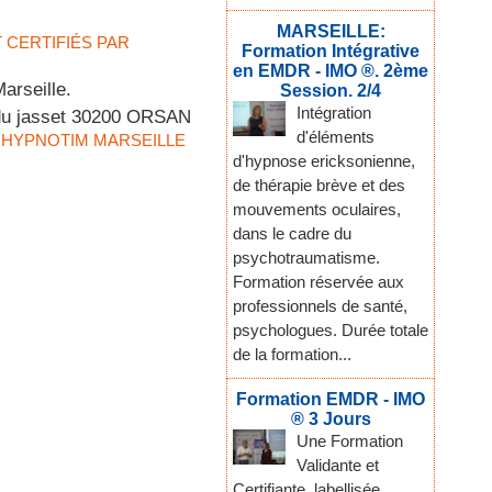
MARSEILLE:
T CERTIFIÉS PAR
Formation Intégrative
en EMDR - IMO ®. 2ème
arseille.
Session. 2/4
Intégration
 du jasset 30200 ORSAN
d'éléments
T HYPNOTIM MARSEILLE
d'hypnose ericksonienne,
de thérapie brève et des
mouvements oculaires,
dans le cadre du
psychotraumatisme.
Formation réservée aux
professionnels de santé,
psychologues. Durée totale
de la formation...
Formation EMDR - IMO
® 3 Jours
Une Formation
Validante et
Certifiante, labellisée