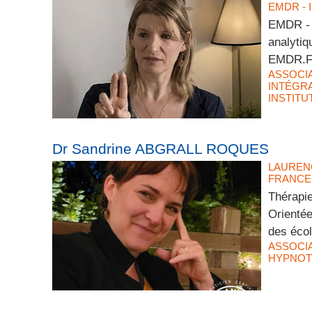
EMDR - 
EMDR - 
analytiq
EMDR.FR
ASSOCI
INTÉGRA
INSTITU
Dr Sandrine ABGRALL ROQUES
LAUREN
FRANCE 
Thérapi
Orienté
des éco
ASSOCI
HYPNOT