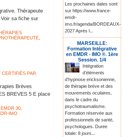
Les prochaines dates sont
ative. Thérapeute
sur https://www.france-
emdr-
Voir sa fiche sur
imo.fr/agenda/BORDEAUX-
2027 Après l...
HÉRAPIES
PNOTHÉRAPEUTE
,
MARSEILLE:
Formation Intégrative
en EMDR - IMO ®. 1ère
Session. 1/4
Intégration
d'éléments
T CERTIFIÉS PAR
d'hypnose ericksonienne,
rapies Brèves
de thérapie brève et des
mouvements oculaires,
IES BREVES 5 E place
dans le cadre du
psychotraumatisme.
,
EMDR 30
,
Formation réservée aux
MDR-IMO
professionnels de santé,
psychologues. Durée
totale: 8 jours...