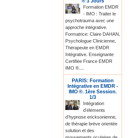
® 3 Jours
Formation EMDR
- IMO : Traiter le
psychotrauma avec une
approche intégrative.
Formatrice: Claire DAHAN,
Psychologue Clinicienne,
Thérapeute en EMDR
Intégrative. Enseignante
Certifiée France EMDR
IMO ®....
PARIS: Formation
Intégrative en EMDR -
IMO ®. 1ère Session.
1/3
Intégration
d'éléments
d'hypnose ericksonienne,
de thérapie brève orientée
solution et des
mouvements oculaires de