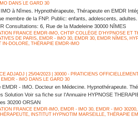
IMO DANS LE GARD 30
IMO à Nîmes. Hypnothérapeute, Thérapeute en EMDR Intégr
ue membre de la FNP. Public: enfants, adolescents, adultes. 
 Consultations: 6, Rue de la Madeleine 30000 NÎMES
ATION FRANCE EMDR-IMO
,
CHTIP COLLÈGE D'HYPNOSE ET T
TIVES DE PARIS
,
EMDR - IMO 30
,
EMDR 30
,
EMDR NÎMES
,
HY
T IN-DOLORE
,
THÉRAPIE EMDR-IMO
CE ADJADJ
| 25/04/2023
|
30000 - PRATICIENS OFFICIELLEMEN
EMDR - IMO DANS LE GARD 30
e EMDR - IMO. Docteur en Médecine. Hypnothérapeute. Thé
es Solution Voir sa fiche sur l'Annuaire HYPNOSE THERAP
les 30200 ORSAN
ATION FRANCE EMDR-IMO
,
EMDR - IMO 30
,
EMDR - IMO 30200
HÉRAPEUTE
,
INSTITUT HYPNOTIM MARSEILLE
,
THÉRAPIE E