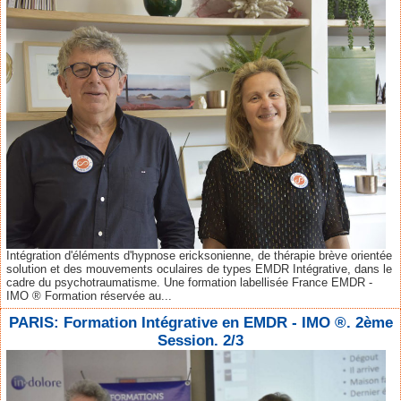
Intégration d'éléments d'hypnose ericksonienne, de thérapie brève orientée
solution et des mouvements oculaires de types EMDR Intégrative, dans le
cadre du psychotraumatisme. Une formation labellisée France EMDR -
IMO ® Formation réservée au...
PARIS: Formation Intégrative en EMDR - IMO ®. 2ème
Session. 2/3