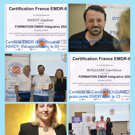
Certificat EMDR IMO d'Issahar
Issahar HARDY Praticien EMDR
HARDY, thérapeute dans le 93
dans le 93
Remise du Certificat EMDR à
Certificat de Caroline BOUZIANE,
Issahar HARDY, praticien dans le
praticienne EMDR dans le 23
93