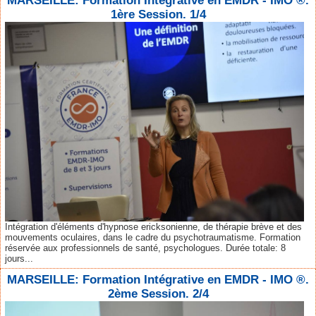
MARSEILLE: Formation Intégrative en EMDR - IMO ®.
1ère Session. 1/4
Intégration d'éléments d'hypnose ericksonienne, de thérapie brève et des
mouvements oculaires, dans le cadre du psychotraumatisme. Formation
réservée aux professionnels de santé, psychologues. Durée totale: 8
jours...
MARSEILLE: Formation Intégrative en EMDR - IMO ®.
2ème Session. 2/4