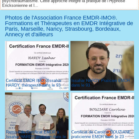
psychotraumatisme. Cette approche intègre la pratique de l’Hypnose
Ericksonienne et l...
Photos de l'Association France EMDR-IMO®.
Formations et Thérapeutes en EMDR Intégrative de
Paris, Marseille, Nancy, Strasbourg, Bordeaux,
Annecy et d'ailleurs
Certificat EMDR IMO d'Issahar
Issahar HARDY Praticien EMDR
HARDY, thérapeute dans le 93
dans le 93
Remise du Certificat EMDR à
Certificat de Caroline BOUZIANE,
Issahar HARDY, praticien dans le
praticienne EMDR dans le 23