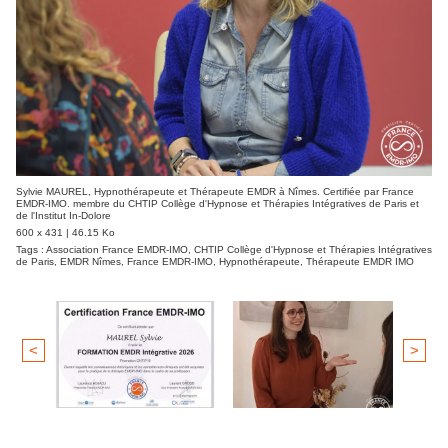
Sylvie MAUREL, Hypnothérapeute et Thérapeute EMDR à Nîmes. Certifiée par France
EMDR-IMO. membre du CHTIP Collège d'Hypnose et Thérapies Intégratives de Paris et
de l'Institut In-Dolore
600 x 431 | 46.15 Ko
Tags :
Association France EMDR-IMO
,
CHTIP Collège d'Hypnose et Thérapies Intégratives
de Paris
,
EMDR Nîmes
,
France EMDR-IMO
,
Hypnothérapeute
,
Thérapeute EMDR IMO
<
>