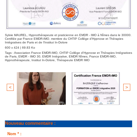
Sylvie MAUREL, Hypnothérapeute et praticienne en EMDR - IMO à Nîmes dans le 30000.
Certifiée par France EMDR-IMO. membre du CHTIP Collège d'Hypnose et Thérapies
Intégratives de Paris et de l'Institut In-Dolore
600 x 424 | 69.83 Ko
Tags :
Association France EMDR-IMO
,
CHTIP Collège d'Hypnose et Thérapies Intégratives
de Paris
,
EMDR - IMO 30
,
EMDR Intégrative
,
EMDR Nîmes
,
France EMDR-IMO
,
Hypnothérapeute
,
Institut In-Dolore
,
Thérapeute EMDR IMO
<
>
Nouveau commentaire :
Nom * :