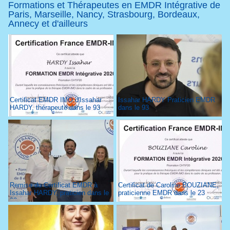
Formations et Thérapeutes en EMDR Intégrative de
Paris, Marseille, Nancy, Strasbourg, Bordeaux,
Annecy et d'ailleurs
Certificat EMDR IMO d'Issahar
Issahar HARDY Praticien EMDR
HARDY, thérapeute dans le 93
dans le 93
Remise du Certificat EMDR à
Certificat de Caroline BOUZIANE,
Issahar HARDY, praticien dans le
praticienne EMDR dans le 23
93