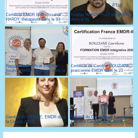
Certificat EMDR IMO d'Issahar
Issahar HARDY Praticien EMDR
HARDY, thérapeute dans le 93
dans le 93
Remise du Certificat EMDR à
Certificat de Caroline BOUZIANE,
Issahar HARDY, praticien dans le
praticienne EMDR dans le 23
93
Caroline BOUZIANE, EMDR dans
Remise du Certificat de Formation
la Creuse 23000
EMDR à Caroline BOUZIANE
Thérapeute dans le 23