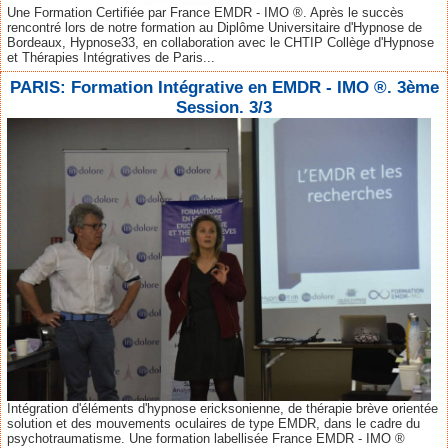
Une Formation Certifiée par France EMDR - IMO ®. Après le succès
rencontré lors de notre formation au Diplôme Universitaire d'Hypnose de
Bordeaux, Hypnose33, en collaboration avec le CHTIP Collège d'Hypnose
et Thérapies Intégratives de Paris...
PARIS: Formation Intégrative en EMDR - IMO ®. 3ème
Session. 3/3
Intégration d'éléments d'hypnose ericksonienne, de thérapie brève orientée
solution et des mouvements oculaires de type EMDR, dans le cadre du
psychotraumatisme. Une formation labellisée France EMDR - IMO ®