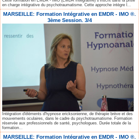
Cette formation en EMDR - IMO (EMDR Intégrative) s’inscrit dans la prise
en charge intégrative du psychotraumatisme. Cette approche intègre l...
MARSEILLE: Formation Intégrative en EMDR - IMO ®.
3ème Session. 3/4
Intégration d'éléments d'hypnose ericksonienne, de thérapie brève et des
mouvements oculaires, dans le cadre du psychotraumatisme. Formation
réservée aux professionnels de santé, psychologues. Durée totale de la
formation...
MARSEILLE: Formation Intégrative en EMDR - IMO ®.