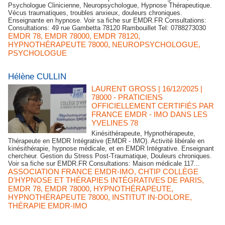
Psychologue Clinicienne, Neuropsychologue, Hypnose Thérapeutique.
Vécus traumatiques, troubles anxieux, douleurs chroniques.
Enseignante en hypnose. Voir sa fiche sur EMDR.FR Consultations:
Consultations: 49 rue Gambetta 78120 Rambouillet Tel: 0788273030
EMDR 78
,
EMDR 78000
,
EMDR 78120
,
HYPNOTHÉRAPEUTE 78000
,
NEUROPSYCHOLOGUE
,
PSYCHOLOGUE
Hélène CULLIN
LAURENT GROSS
| 16/12/2025
|
78000 - PRATICIENS
OFFICIELLEMENT CERTIFIÉS PAR
FRANCE EMDR - IMO DANS LES
YVELINES 78
Kinésithérapeute, Hypnothérapeute,
Thérapeute en EMDR Intégrative (EMDR - IMO). Activité libérale en
kinésithérapie, hypnose médicale, et en EMDR Intégrative. Enseignant
chercheur. Gestion du Stress Post-Traumatique, Douleurs chroniques.
Voir sa fiche sur EMDR.FR Consultations: Maison médicale 117...
ASSOCIATION FRANCE EMDR-IMO
,
CHTIP COLLÈGE
D'HYPNOSE ET THÉRAPIES INTÉGRATIVES DE PARIS
,
EMDR 78
,
EMDR 78000
,
HYPNOTHÉRAPEUTE
,
HYPNOTHÉRAPEUTE 78000
,
INSTITUT IN-DOLORE
,
THÉRAPIE EMDR-IMO