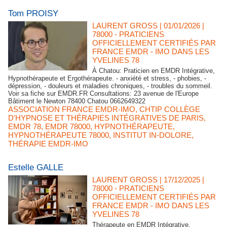
Tom PROISY
LAURENT GROSS
| 01/01/2026
|
78000 - PRATICIENS
OFFICIELLEMENT CERTIFIÉS PAR
FRANCE EMDR - IMO DANS LES
YVELINES 78
À Chatou: Praticien en EMDR Intégrative,
Hypnothérapeute et Ergothérapeute. - anxiété et stress, - phobies, -
dépression, - douleurs et maladies chroniques, - troubles du sommeil.
Voir sa fiche sur EMDR.FR Consultations: 23 avenue de l'Europe
Bâtiment le Newton 78400 Chatou 0662649322
ASSOCIATION FRANCE EMDR-IMO
,
CHTIP COLLÈGE
D'HYPNOSE ET THÉRAPIES INTÉGRATIVES DE PARIS
,
EMDR 78
,
EMDR 78000
,
HYPNOTHÉRAPEUTE
,
HYPNOTHÉRAPEUTE 78000
,
INSTITUT IN-DOLORE
,
THÉRAPIE EMDR-IMO
Estelle GALLE
LAURENT GROSS
| 17/12/2025
|
78000 - PRATICIENS
OFFICIELLEMENT CERTIFIÉS PAR
FRANCE EMDR - IMO DANS LES
YVELINES 78
Thérapeute en EMDR Intégrative,