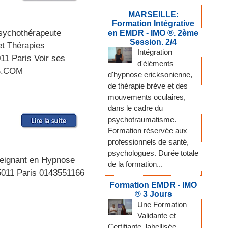
MARSEILLE:
Formation Intégrative
Psychothérapeute
en EMDR - IMO ®. 2ème
Session. 2/4
t Thérapies
Intégration
011 Paris Voir ses
d'éléments
IS.COM
d'hypnose ericksonienne,
de thérapie brève et des
mouvements oculaires,
dans le cadre du
psychotraumatisme.
Formation réservée aux
professionnels de santé,
psychologues. Durée totale
eignant en Hypnose
de la formation...
75011 Paris 0143551166
Formation EMDR - IMO
® 3 Jours
Une Formation
Validante et
Certifiante, labellisée