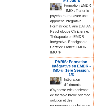
® 3 Jours
Formation EMDR
- IMO : Traiter le
psychotrauma avec une
approche intégrative.
Formatrice: Claire DAHAN,
Psychologue Clinicienne,
Thérapeute en EMDR
Intégrative. Enseignante
Certifiée France EMDR
IMO ®....
PARIS: Formation
Intégrative en EMDR -
IMO ®. 1ère Session.
1/3
Intégration
d'éléments
d'hypnose ericksonienne,
de thérapie brève orientée
solution et des
mouvements oculaires de