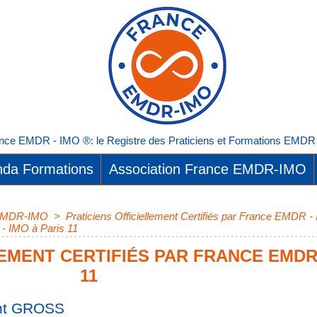
nce EMDR - IMO ®: le Registre des Praticiens et Formations EMDR I
da Formations
Association France EMDR-IMO
e EMDR-IMO
>
Praticiens Officiellement Certifiés par France EMDR -
 - IMO à Paris 11
LEMENT CERTIFIÉS PAR FRANCE EMDR 
11
nt GROSS