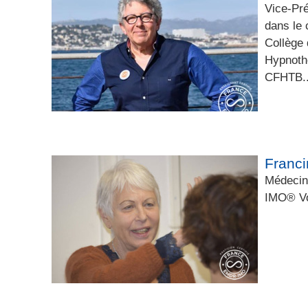
Vice-Pr
dans le 
Collège 
Hypnoth
CFHTB..
Franc
Médecin 
IMO® Vo