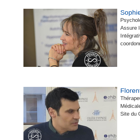
Soph
Psychol
Assure 
Intégrat
coordon
Flore
Thérape
Médicale
Site du