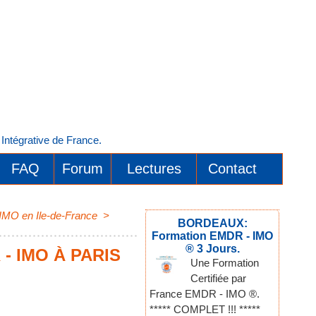
ntégrative de France.
FAQ
Forum
Lectures
Contact
 IMO en Ile-de-France
>
BORDEAUX:
Formation EMDR - IMO
® 3 Jours.
- IMO À PARIS
Une Formation
Certifiée par
France EMDR - IMO ®.
***** COMPLET !!! *****