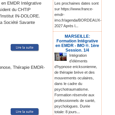
 en EMDR Intégrative
Les prochaines dates sont
sur https://www.france-
ésident du CHTIP
emdr-
l'Institut IN-DOLORE.
imo.fr/agenda/BORDEAUX-
la Société Savante
2027 Après l...
MARSEILLE:
Formation Intégrative
en EMDR - IMO ®. 1ère
Session. 1/4
Intégration
d'éléments
d'hypnose ericksonienne,
hypnose, Thérapie EMDR-
de thérapie brève et des
mouvements oculaires,
dans le cadre du
psychotraumatisme.
Formation réservée aux
professionnels de santé,
psychologues. Durée
totale: 8 jours...