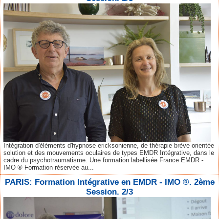
Intégration d'éléments d'hypnose ericksonienne, de thérapie brève orientée
solution et des mouvements oculaires de types EMDR Intégrative, dans le
cadre du psychotraumatisme. Une formation labellisée France EMDR -
IMO ® Formation réservée au...
PARIS: Formation Intégrative en EMDR - IMO ®. 2ème
Session. 2/3