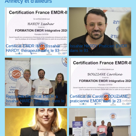
Annecy et d'ailleurs
Certificat EMDR IMO d'Issahar
Issahar HARDY Praticien EMDR
HARDY, thérapeute dans le 93
dans le 93
Remise du Certificat EMDR à
Certificat de Caroline BOUZIANE,
Issahar HARDY, praticien dans le
praticienne EMDR dans le 23
93