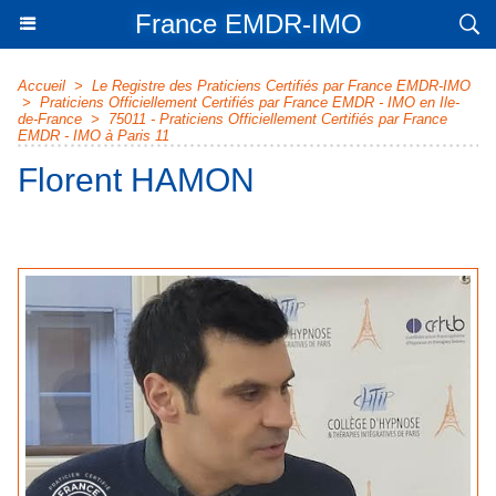
France EMDR-IMO
Accueil
>
Le Registre des Praticiens Certifiés par France EMDR-IMO
>
Praticiens Officiellement Certifiés par France EMDR - IMO en Ile-
de-France
>
75011 - Praticiens Officiellement Certifiés par France
EMDR - IMO à Paris 11
Florent HAMON