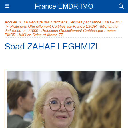
France EMDR-IMO
Accueil
>
Le Registre des Praticiens Certifiés par France EMDR-IMO
>
Praticiens Officiellement Certifiés par France EMDR - IMO en Ile-
de-France
>
77000 - Praticiens Officiellement Certifiés par France
EMDR - IMO en Seine et Marne 77
Soad ZAHAF LEGHMIZI