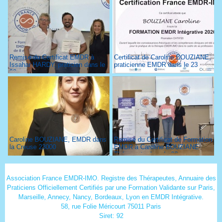
Remise du Certificat EMDR à
Certificat de Caroline BOUZIANE,
Issahar HARDY, praticien dans le
praticienne EMDR dans le 23
93
Caroline BOUZIANE, EMDR dans
Remise du Certificat de Formation
la Creuse 23000
EMDR à Caroline BOUZIANE
Thérapeute dans le 23
Association France EMDR-IMO. Registre des Thérapeutes, Annuaire des
Praticiens Officiellement Certifiés par une Formation Validante sur Paris,
Marseille, Annecy, Nancy, Bordeaux, Lyon en EMDR Intégrative.
58, rue Folie Méricourt 75011 Paris
Siret: 92