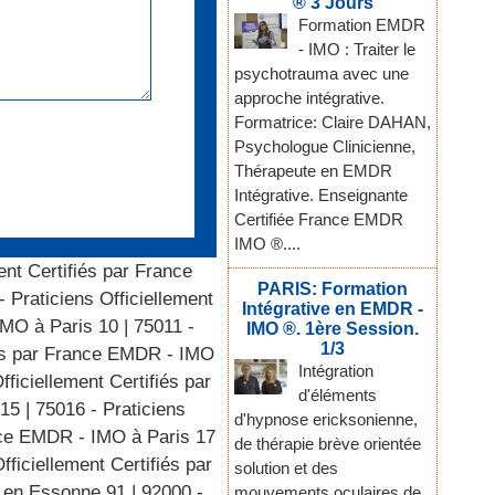
® 3 Jours
Formation EMDR
- IMO : Traiter le
psychotrauma avec une
approche intégrative.
Formatrice: Claire DAHAN,
Psychologue Clinicienne,
Thérapeute en EMDR
Intégrative. Enseignante
Certifiée France EMDR
IMO ®....
ent Certifiés par France
PARIS: Formation
- Praticiens Officiellement
Intégrative en EMDR -
IMO à Paris 10
|
75011 -
IMO ®. 1ère Session.
1/3
fiés par France EMDR - IMO
Intégration
fficiellement Certifiés par
d'éléments
 15
|
75016 - Praticiens
d'hypnose ericksonienne,
ance EMDR - IMO à Paris 17
de thérapie brève orientée
fficiellement Certifiés par
solution et des
O en Essonne 91
|
92000 -
mouvements oculaires de