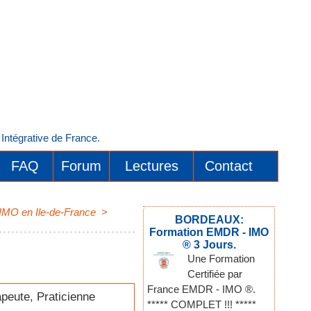
ntégrative de France.
FAQ
Forum
Lectures
Contact
 IMO en Ile-de-France
>
BORDEAUX:
Formation EMDR - IMO
® 3 Jours.
Une Formation
Certifiée par
France EMDR - IMO ®.
peute, Praticienne
***** COMPLET !!! *****