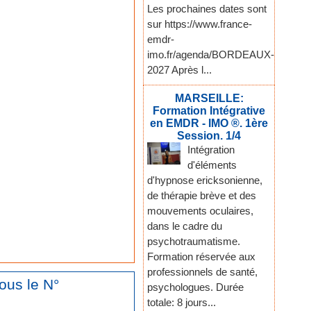
Les prochaines dates sont
sur https://www.france-
emdr-
imo.fr/agenda/BORDEAUX-
2027 Après l...
MARSEILLE:
Formation Intégrative
en EMDR - IMO ®. 1ère
Session. 1/4
Intégration
d'éléments
d'hypnose ericksonienne,
de thérapie brève et des
mouvements oculaires,
dans le cadre du
psychotraumatisme.
Formation réservée aux
professionnels de santé,
ous le N°
psychologues. Durée
totale: 8 jours...