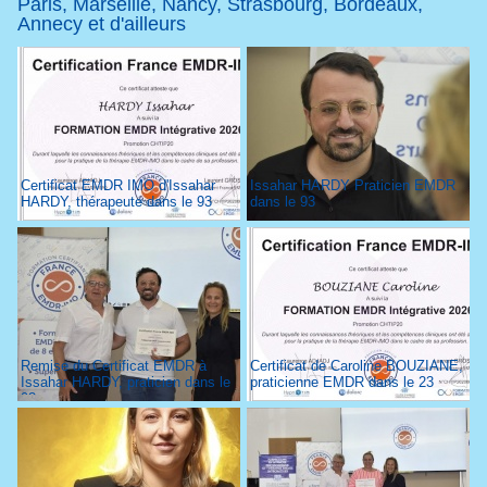
Paris, Marseille, Nancy, Strasbourg, Bordeaux,
Annecy et d'ailleurs
Certificat EMDR IMO d'Issahar
Issahar HARDY Praticien EMDR
HARDY, thérapeute dans le 93
dans le 93
Remise du Certificat EMDR à
Certificat de Caroline BOUZIANE,
Issahar HARDY, praticien dans le
praticienne EMDR dans le 23
93