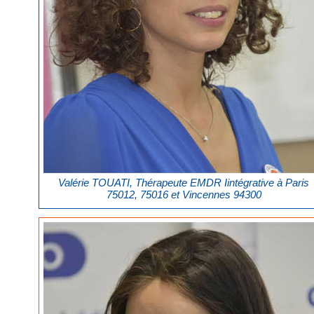
Valérie TOUATI, Thérapeute EMDR Iintégrative à Paris
75012, 75016 et Vincennes 94300