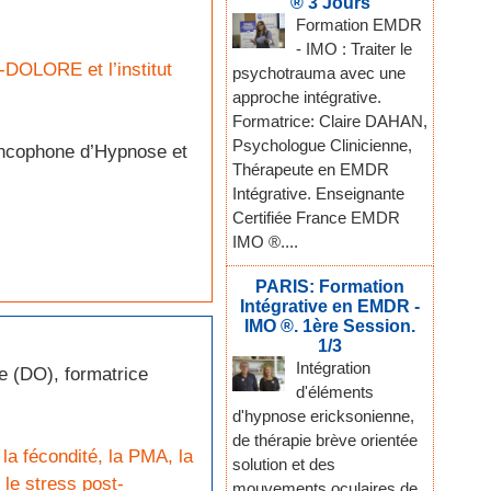
® 3 Jours
Formation EMDR
- IMO : Traiter le
 IN-DOLORE
et l’institut
psychotrauma avec une
approche intégrative.
Formatrice: Claire DAHAN,
Psychologue Clinicienne,
ancophone d’Hypnose et
Thérapeute en EMDR
Intégrative. Enseignante
Certifiée France EMDR
IMO ®....
PARIS: Formation
Intégrative en EMDR -
IMO ®. 1ère Session.
1/3
Intégration
 (DO), formatrice
d'éléments
d'hypnose ericksonienne,
de thérapie brève orientée
é, la fécondité, la PMA, la
solution et des
e le stress post-
mouvements oculaires de