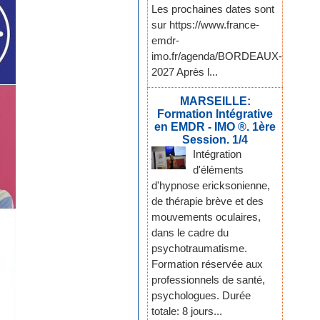
Les prochaines dates sont
sur https://www.france-
emdr-
imo.fr/agenda/BORDEAUX-
2027 Après l...
MARSEILLE:
Formation Intégrative
en EMDR - IMO ®. 1ère
Session. 1/4
Intégration
d'éléments
d'hypnose ericksonienne,
de thérapie brève et des
mouvements oculaires,
dans le cadre du
psychotraumatisme.
Formation réservée aux
professionnels de santé,
psychologues. Durée
totale: 8 jours...