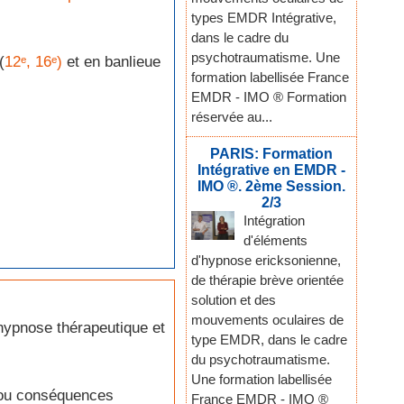
types EMDR Intégrative,
dans le cadre du
psychotraumatisme. Une
(
12ᵉ,
16ᵉ)
et en banlieue
formation labellisée France
EMDR - IMO ® Formation
réservée au...
PARIS: Formation
Intégrative en EMDR -
IMO ®. 2ème Session.
2/3
Intégration
d'éléments
d'hypnose ericksonienne,
de thérapie brève orientée
solution et des
mouvements oculaires de
hypnose thérapeutique et
type EMDR, dans le cadre
du psychotraumatisme.
Une formation labellisée
 ou conséquences
France EMDR - IMO ®