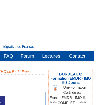
ntégrative de France.
FAQ
Forum
Lectures
Contact
 IMO en Ile-de-France
BORDEAUX:
Formation EMDR - IMO
® 3 Jours.
Une Formation
Certifiée par
France EMDR - IMO ®.
***** COMPLET !!! *****