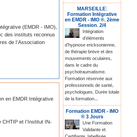
MARSEILLE:
Formation Intégrative
en EMDR - IMO ®. 2ème
Session. 2/4
ntégrative (EMDR - IMO),
Intégration
c des instituts reconnus
d'éléments
es de l’Association
d'hypnose ericksonienne,
de thérapie brève et des
mouvements oculaires,
dans le cadre du
psychotraumatisme.
Formation réservée aux
professionnels de santé,
psychologues. Durée totale
ien en EMDR Intégrative
de la formation...
Formation EMDR - IMO
® 3 Jours
CHTIP et l’Institut IN-
Une Formation
Validante et
Certifiante, labellisée