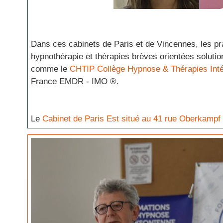
Dans ces cabinets de Paris et de Vincennes, les p
hypnothérapie et thérapies brèves orientées solutio
comme le
CHTIP Collège Hypnose & Thérapies Inté
France EMDR - IMO ®.
Le
Cabinet de Paris Est situé au 41 rue Oberkampf