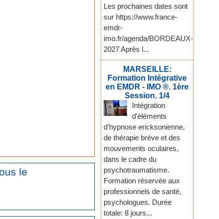
Les prochaines dates sont
sur https://www.france-
emdr-
imo.fr/agenda/BORDEAUX-
2027 Après l...
MARSEILLE:
Formation Intégrative
en EMDR - IMO ®. 1ère
Session. 1/4
Intégration
d'éléments
d'hypnose ericksonienne,
de thérapie brève et des
mouvements oculaires,
dans le cadre du
psychotraumatisme.
ous le
Formation réservée aux
professionnels de santé,
psychologues. Durée
totale: 8 jours...