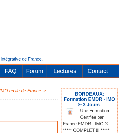
ntégrative de France.
FAQ
Forum
Lectures
Contact
 IMO en Ile-de-France
>
BORDEAUX:
Formation EMDR - IMO
® 3 Jours.
Une Formation
Certifiée par
France EMDR - IMO ®.
***** COMPLET !!! *****