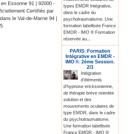
O en Essonne 91
|
92000 -
types EMDR Intégrative,
iciellement Certifiés par
dans le cadre du
 dans le Val-de-Marne 94
|
psychotraumatisme. Une
formation labellisée France
95
EMDR - IMO ® Formation
réservée au...
PARIS: Formation
Intégrative en EMDR -
IMO ®. 2ème Session.
2/3
Intégration
d'éléments
d'hypnose ericksonienne,
de thérapie brève orientée
solution et des
mouvements oculaires de
type EMDR, dans le cadre
du psychotraumatisme.
Une formation labellisée
France EMDR - IMO ®