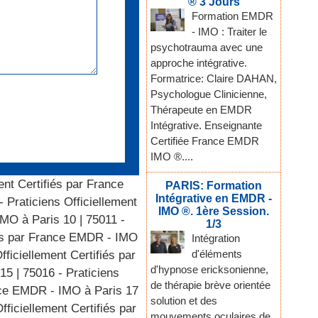
® 3 Jours
Formation EMDR
- IMO : Traiter le
psychotrauma avec une
approche intégrative.
Formatrice: Claire DAHAN,
Psychologue Clinicienne,
Thérapeute en EMDR
Intégrative. Enseignante
Certifiée France EMDR
IMO ®....
ent Certifiés par France
PARIS: Formation
Intégrative en EMDR -
- Praticiens Officiellement
IMO ®. 1ère Session.
IMO à Paris 10
|
75011 -
1/3
fiés par France EMDR - IMO
Intégration
d'éléments
fficiellement Certifiés par
d'hypnose ericksonienne,
 15
|
75016 - Praticiens
de thérapie brève orientée
ance EMDR - IMO à Paris 17
solution et des
fficiellement Certifiés par
mouvements oculaires de