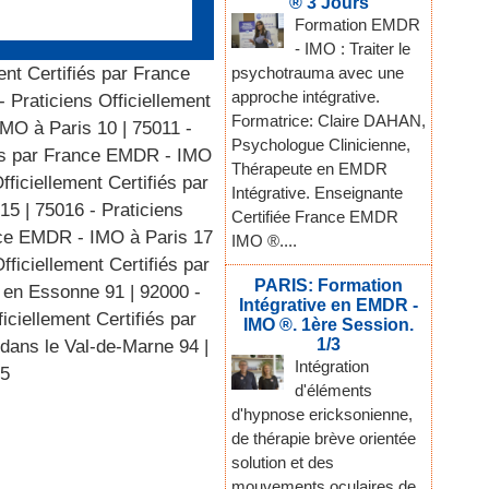
® 3 Jours
Formation EMDR
- IMO : Traiter le
psychotrauma avec une
ent Certifiés par France
approche intégrative.
- Praticiens Officiellement
Formatrice: Claire DAHAN,
IMO à Paris 10
|
75011 -
Psychologue Clinicienne,
fiés par France EMDR - IMO
Thérapeute en EMDR
fficiellement Certifiés par
Intégrative. Enseignante
 15
|
75016 - Praticiens
Certifiée France EMDR
ance EMDR - IMO à Paris 17
IMO ®....
fficiellement Certifiés par
PARIS: Formation
O en Essonne 91
|
92000 -
Intégrative en EMDR -
iciellement Certifiés par
IMO ®. 1ère Session.
1/3
 dans le Val-de-Marne 94
|
Intégration
95
d'éléments
d'hypnose ericksonienne,
de thérapie brève orientée
solution et des
mouvements oculaires de