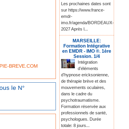
Les prochaines dates sont
sur https://www.france-
emdr-
imo.fr/agenda/BORDEAUX-
2027 Après l...
MARSEILLE:
Formation Intégrative
en EMDR - IMO ®. 1ère
Session. 1/4
Intégration
APIE-BREVE.COM
d'éléments
d'hypnose ericksonienne,
de thérapie brève et des
ous le N°
mouvements oculaires,
dans le cadre du
psychotraumatisme.
Formation réservée aux
professionnels de santé,
psychologues. Durée
totale: 8 jours...