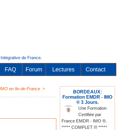
ntégrative de France.
FAQ
Forum
Lectures
Contact
 IMO en Ile-de-France
>
BORDEAUX:
Formation EMDR - IMO
® 3 Jours.
Une Formation
Certifiée par
France EMDR - IMO ®.
***** COMPLET !!! *****