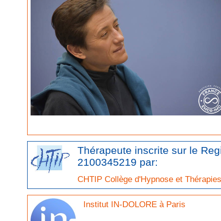
Thérapeute inscrite sur le Re
2100345219 par:
CHTIP Collège d'Hypnose et Thérapies 
Institut IN-DOLORE à Paris