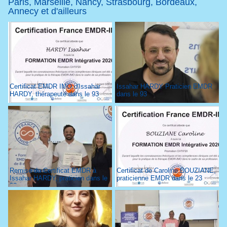
Paris, Marseille, Nancy, Strasbourg, Bordeaux,
Annecy et d'ailleurs
Certificat EMDR IMO d'Issahar
Issahar HARDY Praticien EMDR
HARDY, thérapeute dans le 93
dans le 93
Remise du Certificat EMDR à
Certificat de Caroline BOUZIANE,
Issahar HARDY, praticien dans le
praticienne EMDR dans le 23
93