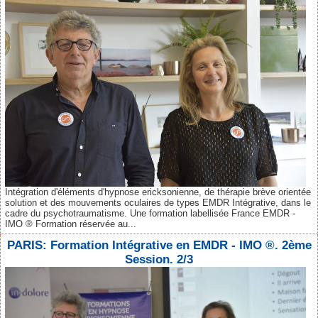
Intégration d'éléments d'hypnose ericksonienne, de thérapie brève orientée
solution et des mouvements oculaires de types EMDR Intégrative, dans le
cadre du psychotraumatisme. Une formation labellisée France EMDR -
IMO ® Formation réservée au...
PARIS: Formation Intégrative en EMDR - IMO ®. 2ème
Session. 2/3