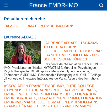
France EMDR-IMO
Résultats recherche
TAGS (2) : FORMATION EMDR-IMO PARIS
Laurence ADJADJ
LAURENCE ADJADJ
| 16/04/2026
|
13000 - PRATICIENS
OFFICIELLEMENT CERTIFIÉS PAR
FRANCE EMDR - IMO DANS LES
BOUCHES-DU-RHÔNE 13
Présidente de l'Association France EMDR-
IMO. Présidente de l'Institut HYPNOTIM à Marseille. Psychologue,
Psychothérapeute. DU d'Hypnose Médicale. Hypnothérapeute,
Thérapeute EMDR-IMO. Responsable Pédagogique du CHTIP Collège
d'Hypnose et Thérapies Intégratives de Paris. Assure des formations
à...
ASSOCIATION FRANCE EMDR-IMO
,
CHTIP COLLÈGE
D'HYPNOSE ET THÉRAPIES INTÉGRATIVES DE PARIS
,
EMDR - IMO 13
,
EMDR - IMO MARSEILLE
,
FORMATION
EMDR BORDEAUX
,
FORMATION EMDR-IMO
,
FORMATION
EMDR-IMO MARSEILLE
,
FORMATION EMDR-IMO PARIS
,
HYPNOTHÉRAPEUTE
,
INSTITUT HYPNOTIM MARSEILLE
,