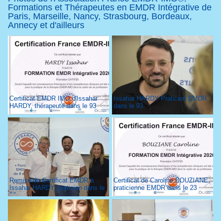
Formations et Thérapeutes en EMDR Intégrative de
Paris, Marseille, Nancy, Strasbourg, Bordeaux,
Annecy et d'ailleurs
Certificat EMDR IMO d'Issahar
Issahar HARDY Praticien EMDR
HARDY, thérapeute dans le 93
dans le 93
Remise du Certificat EMDR à
Certificat de Caroline BOUZIANE,
Issahar HARDY, praticien dans le
praticienne EMDR dans le 23
93