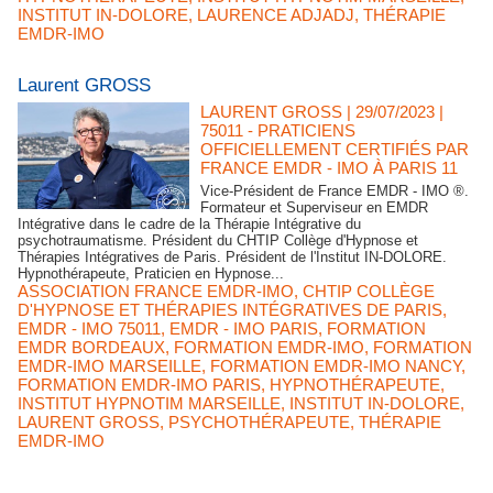
INSTITUT IN-DOLORE
,
LAURENCE ADJADJ
,
THÉRAPIE
EMDR-IMO
Laurent GROSS
LAURENT GROSS
| 29/07/2023
|
75011 - PRATICIENS
OFFICIELLEMENT CERTIFIÉS PAR
FRANCE EMDR - IMO À PARIS 11
Vice-Président de France EMDR - IMO ®.
Formateur et Superviseur en EMDR
Intégrative dans le cadre de la Thérapie Intégrative du
psychotraumatisme. Président du CHTIP Collège d'Hypnose et
Thérapies Intégratives de Paris. Président de l'Institut IN-DOLORE.
Hypnothérapeute, Praticien en Hypnose...
ASSOCIATION FRANCE EMDR-IMO
,
CHTIP COLLÈGE
D'HYPNOSE ET THÉRAPIES INTÉGRATIVES DE PARIS
,
EMDR - IMO 75011
,
EMDR - IMO PARIS
,
FORMATION
EMDR BORDEAUX
,
FORMATION EMDR-IMO
,
FORMATION
EMDR-IMO MARSEILLE
,
FORMATION EMDR-IMO NANCY
,
FORMATION EMDR-IMO PARIS
,
HYPNOTHÉRAPEUTE
,
INSTITUT HYPNOTIM MARSEILLE
,
INSTITUT IN-DOLORE
,
LAURENT GROSS
,
PSYCHOTHÉRAPEUTE
,
THÉRAPIE
EMDR-IMO