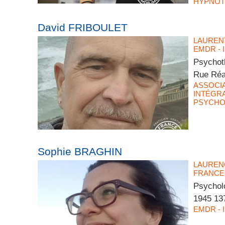
HYPNOT
David FRIBOULET
LAUREN
EMDR - 
Psychot
Rue Réa
ASSOCI
INTÉGRA
PSYCHO
Sophie BRAGHIN
LAUREN
FRANCE
Psychol
1945 13
EMDR - 