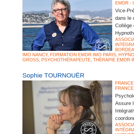
EMDR - 
Vice-Pr
dans le 
Collège 
Hypnothé
ASSOCI
INTÉGRA
BORDE
IMO NANCY
,
FORMATION EMDR-IMO PARIS
,
HYPNO
GROSS
,
PSYCHOTHÉRAPEUTE
,
THÉRAPIE EMDR-
Sophie TOURNOUËR
FRANCE
FRANCE 
Psychol
Assure 
Intégrat
coordon
ASSOCI
INTÉGRA