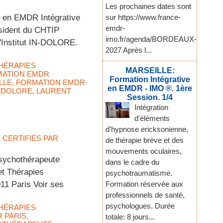
Les prochaines dates sont
 en EMDR Intégrative
sur https://www.france-
emdr-
ésident du CHTIP
imo.fr/agenda/BORDEAUX-
l'Institut IN-DOLORE.
2027 Après l...
HÉRAPIES
MARSEILLE:
ATION EMDR
Formation Intégrative
LLE
,
FORMATION EMDR-
en EMDR - IMO ®. 1ère
N-DOLORE
,
LAURENT
Session. 1/4
Intégration
d'éléments
d'hypnose ericksonienne,
T CERTIFIÉS PAR
de thérapie brève et des
mouvements oculaires,
Psychothérapeute
dans le cadre du
t Thérapies
psychotraumatisme.
011 Paris Voir ses
Formation réservée aux
professionnels de santé,
psychologues. Durée
HÉRAPIES
 PARIS
,
totale: 8 jours...