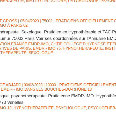
HÉRAPEUTE
,
INSTITUT IN-DOLORE
,
PSYCHOLOGUE
,
PSYCH
T GROSS
| 05/04/2023
|
75002 - PRATICIENS OFFICIELLEMENT
IMO À PARIS 02
hérapeute. Sexologue. Praticien en Hypnothérapie et TAC 
umur 75002 Paris Voir ses coordonnées sur l'Annuaire EM
ATION FRANCE EMDR-IMO
,
CHTIP COLLÈGE D'HYPNOSE ET T
TIVES DE PARIS
,
EMDR - IMO 75
,
HYPNOTHÉRAPEUTE
,
INST
THÉRAPEUTE
,
SEXOLOGUE
CE ADJADJ
| 30/03/2023
|
13000 - PRATICIENS OFFICIELLEMEN
 EMDR - IMO DANS LES BOUCHES-DU-RHÔNE 13
ogue, psychothérapeute. Praticienne EMDR-IMO. Hypnothér
770 Venelles
IMO 13
,
HYPNOTHÉRAPEUTE
,
PSYCHOLOGUE
,
PSYCHOTHÉR