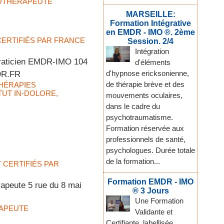
OTHÉRAPEUTE
MARSEILLE:
Formation Intégrative
en EMDR - IMO ®. 2ème
 CERTIFIÉS PAR FRANCE
Session. 2/4
Intégration
Praticien EMDR-IMO 104
d'éléments
d'hypnose ericksonienne,
DR.FR
de thérapie brève et des
HÉRAPIES
ITUT IN-DOLORE
,
mouvements oculaires,
dans le cadre du
psychotraumatisme.
Formation réservée aux
professionnels de santé,
psychologues. Durée totale
de la formation...
T CERTIFIÉS PAR
Formation EMDR - IMO
apeute 5 rue du 8 mai
® 3 Jours
Une Formation
APEUTE
Validante et
Certifiante, labellisée