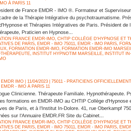
IMO À PARIS 11
ésident de France EMDR - IMO ®. Formateur et Superviseur
cadre de la Thérapie Intégrative du psychotraumatisme. Pr
d'Hypnose et Thérapies Intégratives de Paris. Président de 
rapeute, Praticien en Hypnose...
ATION FRANCE EMDR-IMO
,
CHTIP COLLÈGE D'HYPNOSE ET T
TIVES DE PARIS
,
EMDR - IMO 75011
,
EMDR - IMO PARIS
,
FORM
AUX
,
FORMATION EMDR-IMO
,
FORMATION EMDR-IMO MARSEI
THÉRAPEUTE
,
INSTITUT HYPNOTIM MARSEILLE
,
INSTITUT I
IMO
 EMDR IMO
| 11/04/2023
|
75011 - PRATICIENS OFFICIELLEMEN
EMDR - IMO À PARIS 11
ogue Clinicienne. Thérapeute Familiale. Hypnothérapeute. 
les formations en EMDR-IMO au CHTIP Collège d'Hypnose e
ives de Paris, et à l'Institut In-Dolore. 41, rue Oberkampf 75
nées sur l'Annuaire EMDR.FR Site du Cabinet...
ATION FRANCE EMDR-IMO
,
CHTIP COLLÈGE D'HYPNOSE ET T
TIVES DE PARIS
,
EMDR - IMO 75011
,
EMDR - IMO PARIS
,
EMDR