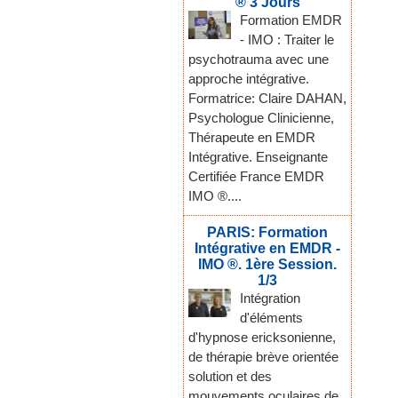
® 3 Jours
Formation EMDR
- IMO : Traiter le
psychotrauma avec une
approche intégrative.
Formatrice: Claire DAHAN,
Psychologue Clinicienne,
Thérapeute en EMDR
Intégrative. Enseignante
Certifiée France EMDR
IMO ®....
PARIS: Formation
Intégrative en EMDR -
IMO ®. 1ère Session.
1/3
Intégration
d'éléments
d'hypnose ericksonienne,
de thérapie brève orientée
solution et des
mouvements oculaires de