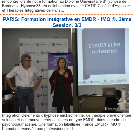
rencontré lors de notre formation au Diplôme Universitaire d'Hypnose de
Bordeaux, Hypnose33, en collaboration avec le CHTIP Collège d'Hypnose
et Thérapies Intégratives de Paris...
PARIS: Formation Intégrative en EMDR - IMO ®. 3ème
Session. 3/3
Intégration d'éléments d'hypnose ericksonienne, de thérapie brève orientée
solution et des mouvements oculaires de type EMDR, dans le cadre du
psychotraumatisme. Une formation labellisée France EMDR - IMO ®
Formation réservée aux professionnels d...