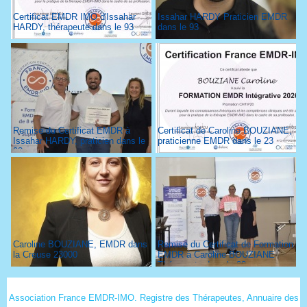
Certificat EMDR IMO d'Issahar
Issahar HARDY Praticien EMDR
HARDY, thérapeute dans le 93
dans le 93
Remise du Certificat EMDR à
Certificat de Caroline BOUZIANE,
Issahar HARDY, praticien dans le
praticienne EMDR dans le 23
93
Caroline BOUZIANE, EMDR dans
Remise du Certificat de Formation
la Creuse 23000
EMDR à Caroline BOUZIANE
Thérapeute dans le 23
Association France EMDR-IMO. Registre des Thérapeutes, Annuaire des