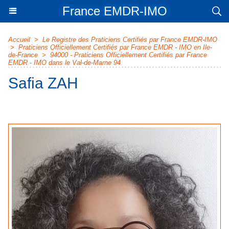
France EMDR-IMO
Accueil
>
Le Registre des Praticiens Certifiés par France EMDR-IMO
>
Praticiens Officiellement Certifiés par France EMDR - IMO en Ile-
de-France
>
94000 - Praticiens Officiellement Certifiés par France
EMDR - IMO dans le Val-de-Marne 94
Safia ZAH